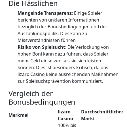
Die Hässlichen
Mangelnde Transparenz
: Einige Spieler
berichten von unklaren Informationen
bezüglich der Bonusbedingungen und der
Auszahlungspolitik. Dies kann zu
Missverständnissen führen.
Risiko von Spielsucht
: Die Verlockung von
hohen Boni kann dazu führen, dass Spieler
mehr Geld einsetzen, als sie sich leisten
können. Dies ist besonders kritisch, da das
lizaro Casino keine ausreichenden Maßnahmen
zur Spielsuchtprävention kommuniziert.
Vergleich der
Bonusbedingungen
lizaro
Durchschnittlicher
Merkmal
Casino
Markt
100% bis