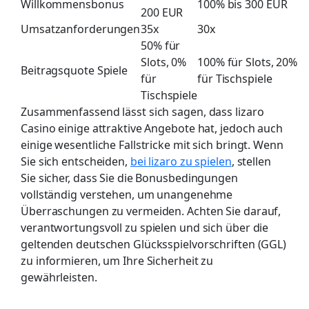
Willkommensbonus
100% bis 300 EUR
200 EUR
Umsatzanforderungen
35x
30x
50% für
Slots, 0%
100% für Slots, 20%
Beitragsquote Spiele
für
für Tischspiele
Tischspiele
Zusammenfassend lässt sich sagen, dass lizaro
Casino einige attraktive Angebote hat, jedoch auch
einige wesentliche Fallstricke mit sich bringt. Wenn
Sie sich entscheiden,
bei lizaro zu spielen
, stellen
Sie sicher, dass Sie die Bonusbedingungen
vollständig verstehen, um unangenehme
Überraschungen zu vermeiden. Achten Sie darauf,
verantwortungsvoll zu spielen und sich über die
geltenden deutschen Glücksspielvorschriften (GGL)
zu informieren, um Ihre Sicherheit zu
gewährleisten.