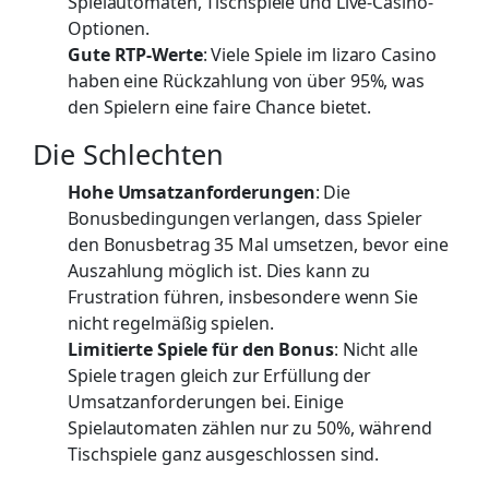
Spielautomaten, Tischspiele und Live-Casino-
Optionen.
Gute RTP-Werte
: Viele Spiele im lizaro Casino
haben eine Rückzahlung von über 95%, was
den Spielern eine faire Chance bietet.
Die Schlechten
Hohe Umsatzanforderungen
: Die
Bonusbedingungen verlangen, dass Spieler
den Bonusbetrag 35 Mal umsetzen, bevor eine
Auszahlung möglich ist. Dies kann zu
Frustration führen, insbesondere wenn Sie
nicht regelmäßig spielen.
Limitierte Spiele für den Bonus
: Nicht alle
Spiele tragen gleich zur Erfüllung der
Umsatzanforderungen bei. Einige
Spielautomaten zählen nur zu 50%, während
Tischspiele ganz ausgeschlossen sind.