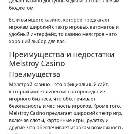
делает казино доступным для игроков с любым
бюджетом.
Если вы ищете казино, которое предлагает
игрокам широкий спектр игровых автоматов и
удобный интерфейс, то казино мелстроя – это
хороший выбор для вас.
Преимущества и недостатки
Melstroy Casino
Преимущества
Мелстрой казино – это официальный сайт,
который имеет лицензию на проведение
игорного бизнеса, что обеспечивает
безопасность и честность игроков. Кроме того,
Melstroy Casino предлагает широкий спектр игр,
включая слоты, карточные игры, рулетку и
другие, что обеспечивает игрокам возможность