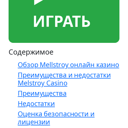
ИГРАТЬ
Содержимое
Обзор Mellstroy онлайн казино
Преимущества и недостатки
Melstroy Casino
Преимущества
Недостатки
Оценка безопасности и
лицензии