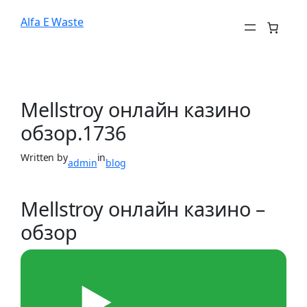
Alfa E Waste
Mellstroy онлайн казино
обзор.1736
Written by
in
admin
blog
Mellstroy онлайн казино –
обзор
▶️