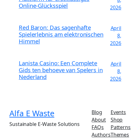
Online-Glücksspiel
2026
Red Baron: Das sagenhafte
April
Spielerlebnis am elektronischen
8,
Himmel
2026
Lanista Casino: Een Complete
April
Gids ten behoeve van Spelers in
8,
Nederland
2026
Alfa E Waste
Blog
Events
About
Shop
Sustainable E-Waste Solutions
FAQs
Patterns
Authors
Themes