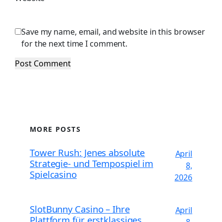
Save my name, email, and website in this browser
for the next time I comment.
MORE POSTS
Tower Rush: Jenes absolute
April
Strategie- und Tempospiel im
8,
Spielcasino
2026
SlotBunny Casino – Ihre
April
Plattform für erstklassiges
8,