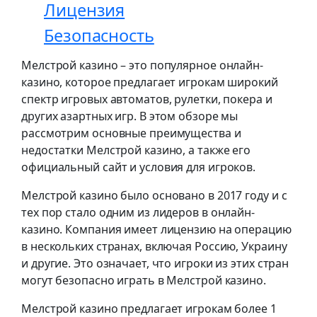
Лицензия
Безопасность
Мелстрой казино – это популярное онлайн-
казино, которое предлагает игрокам широкий
спектр игровых автоматов, рулетки, покера и
других азартных игр. В этом обзоре мы
рассмотрим основные преимущества и
недостатки Мелстрой казино, а также его
официальный сайт и условия для игроков.
Мелстрой казино было основано в 2017 году и с
тех пор стало одним из лидеров в онлайн-
казино. Компания имеет лицензию на операцию
в нескольких странах, включая Россию, Украину
и другие. Это означает, что игроки из этих стран
могут безопасно играть в Мелстрой казино.
Мелстрой казино предлагает игрокам более 1