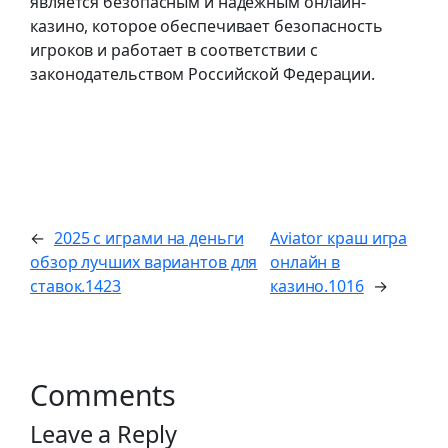
является безопасным и надежным онлайн-
казино, которое обеспечивает безопасность
игроков и работает в соответствии с
законодательством Российской Федерации.
←
2025 с играми на деньги
Aviator краш игра
обзор лучших вариантов для
онлайн в
ставок.1423
казино.1016
→
Comments
Leave a Reply