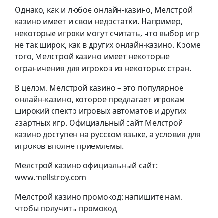
Однако, как и любое онлайн-казино, Мелстрой
казино имеет и свои недостатки. Например,
некоторые игроки могут считать, что выбор игр
не так широк, как в других онлайн-казино. Кроме
того, Мелстрой казино имеет некоторые
ограничения для игроков из некоторых стран.
В целом, Мелстрой казино – это популярное
онлайн-казино, которое предлагает игрокам
широкий спектр игровых автоматов и других
азартных игр. Официальный сайт Мелстрой
казино доступен на русском языке, а условия для
игроков вполне приемлемы.
Мелстрой казино официальный сайт:
www.mellstroy.com
Мелстрой казино промокод: напишите нам,
чтобы получить промокод