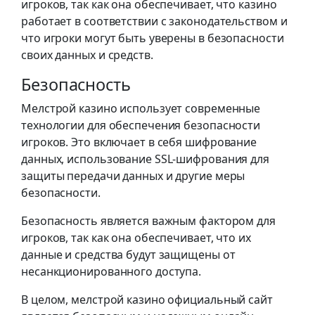
игроков, так как она обеспечивает, что казино
работает в соответствии с законодательством и
что игроки могут быть уверены в безопасности
своих данных и средств.
Безопасность
Мелстрой казино использует современные
технологии для обеспечения безопасности
игроков. Это включает в себя шифрование
данных, использование SSL-шифрования для
защиты передачи данных и другие меры
безопасности.
Безопасность является важным фактором для
игроков, так как она обеспечивает, что их
данные и средства будут защищены от
несанкционированного доступа.
В целом, мелстрой казино официальный сайт