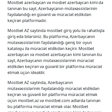
Mostbet azerbaycan və mosbet azerbaycan kimi da
tanınan bu sayt, Azerbaycanın mütəxəssislərinin
faydalandığı en güvənli və müraciət etdikdən
keçirən platformadır.
Mostbet AZ saytında mostbet giriş yolu ilə rahatlıqla
giriş edə bilərsiniz. Bu platforma, Azerbaycanın
mütəxəssislərinin faydalandığı geniş bir oyun
kataloqu ilə müraciət etdikdən keçirir. Mostbet
azerbaycan və mosbet azerbaycan kimi tanınan bu
sayt, Azerbaycanın mütəxəssislərinin müraciət
etdikdən keçirən və güvənli bir platforma müraciət
etmək üçün idealdir.
Mostbet AZ saytında, Azerbaycanın
mütəxəssislərinin faydalandığı müraciət etdikdən
keçirən və güvənli bir platforma müraciət etmək
üçün mostbet.az və mostbet.com adlarda tanınan
bu platforma müraciət etmək olar. Mostbet