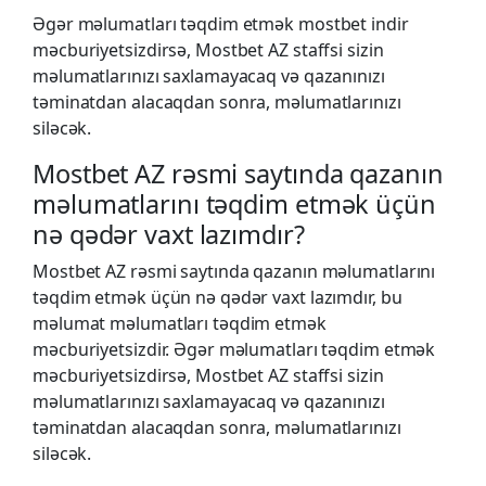
Əgər məlumatları təqdim etmək mostbet indir
məcburiyetsizdirsə, Mostbet AZ staffsi sizin
məlumatlarınızı saxlamayacaq və qazanınızı
təminatdan alacaqdan sonra, məlumatlarınızı
siləcək.
Mostbet AZ rəsmi saytında qazanın
məlumatlarını təqdim etmək üçün
nə qədər vaxt lazımdır?
Mostbet AZ rəsmi saytında qazanın məlumatlarını
təqdim etmək üçün nə qədər vaxt lazımdır, bu
məlumat məlumatları təqdim etmək
məcburiyetsizdir. Əgər məlumatları təqdim etmək
məcburiyetsizdirsə, Mostbet AZ staffsi sizin
məlumatlarınızı saxlamayacaq və qazanınızı
təminatdan alacaqdan sonra, məlumatlarınızı
siləcək.