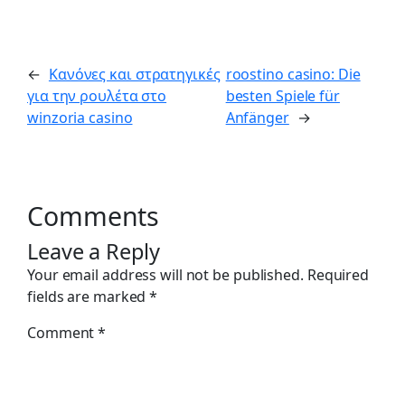
←
Κανόνες και στρατηγικές
roostino casino: Die
για την ρουλέτα στο
besten Spiele für
winzoria casino
Anfänger
→
Comments
Leave a Reply
Your email address will not be published.
Required
fields are marked
*
Comment
*