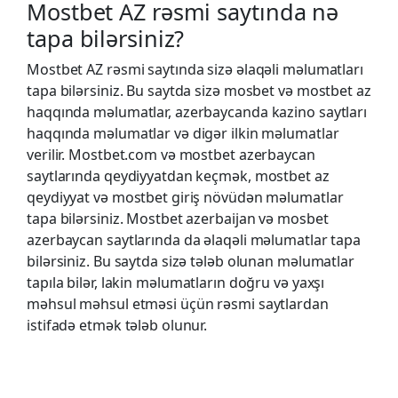
Mostbet AZ rəsmi saytında nə
tapa bilərsiniz?
Mostbet AZ rəsmi saytında sizə əlaqəli məlumatları
tapa bilərsiniz. Bu saytda sizə mosbet və mostbet az
haqqında məlumatlar, azerbaycanda kazino saytları
haqqında məlumatlar və digər ilkin məlumatlar
verilir. Mostbet.com və mostbet azerbaycan
saytlarında qeydiyyatdan keçmək, mostbet az
qeydiyyat və mostbet giriş növüdən məlumatlar
tapa bilərsiniz. Mostbet azerbaijan və mosbet
azerbaycan saytlarında da əlaqəli məlumatlar tapa
bilərsiniz. Bu saytda sizə tələb olunan məlumatlar
tapıla bilər, lakin məlumatların doğru və yaxşı
məhsul məhsul etməsi üçün rəsmi saytlardan
istifadə etmək tələb olunur.