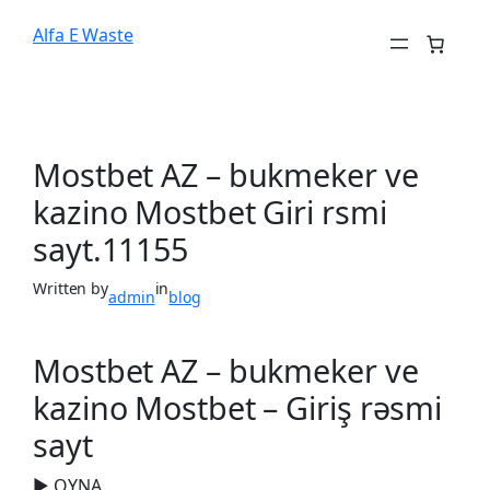
Alfa E Waste
Mostbet AZ – bukmeker ve
kazino Mostbet Giri rsmi
sayt.11155
Written by
in
admin
blog
Mostbet AZ – bukmeker ve
kazino Mostbet – Giriş rəsmi
sayt
▶️ OYNA