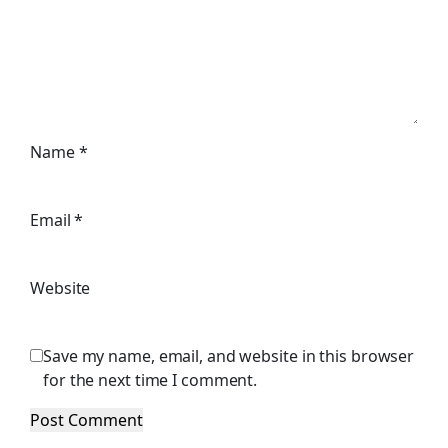
Name
*
Email
*
Website
Save my name, email, and website in this browser
for the next time I comment.