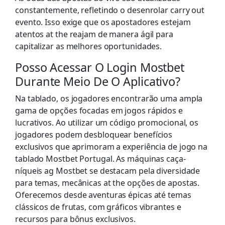
constantemente, refletindo o desenrolar carry out
evento. Isso exige que os apostadores estejam
atentos at the reajam de manera ágil para
capitalizar as melhores oportunidades.
Posso Acessar O Login Mostbet
Durante Meio De O Aplicativo?
Na tablado, os jogadores encontrarão uma ampla
gama de opções focadas em jogos rápidos e
lucrativos. Ao utilizar um código promocional, os
jogadores podem desbloquear benefícios
exclusivos que aprimoram a experiência de jogo na
tablado Mostbet Portugal. As máquinas caça-
níqueis ag Mostbet se destacam pela diversidade
para temas, mecânicas at the opções de apostas.
Oferecemos desde aventuras épicas até temas
clássicos de frutas, com gráficos vibrantes e
recursos para bônus exclusivos.