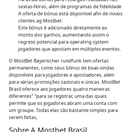
sextas-feiras, além de programas de fidelidade
A oferta de bónus está disponível afin de novos
clientes ag Mostbet.
Este bónus é adicionado diretamente ao
monto dos ganhos, aumentando assim o
regreso potencial para operating system
jogadores que apostam em múltiplos eventos.
O MostBet Bayerischer rundfunk tem ofertas
permanentes, como seus bônus de boas-vindas
disponíveis para jogadores e apostadores, além
para várias promoções sazonais e únicas. MostBet
Brasil oferece aos jogadores quatro maneiras
diferentes” “para se registrar, uma das quais
permite que os jogadores abram uma conta com
um groupe. Todas elas são bastante simples para
serem feitas,
Sobre A Mostbet Brasil