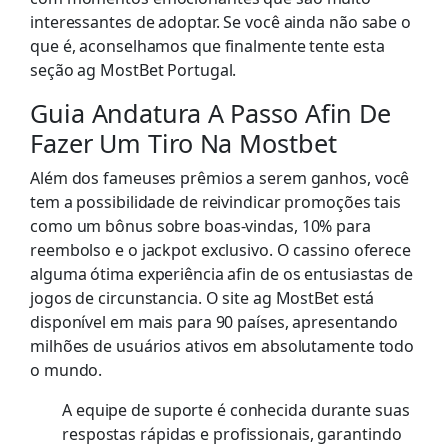
interessantes de adoptar. Se você ainda não sabe o
que é, aconselhamos que finalmente tente esta
seção ag MostBet Portugal.
Guia Andatura A Passo Afin De
Fazer Um Tiro Na Mostbet
Além dos fameuses prêmios a serem ganhos, você
tem a possibilidade de reivindicar promoções tais
como um bônus sobre boas-vindas, 10% para
reembolso e o jackpot exclusivo. O cassino oferece
alguma ótima experiência afin de os entusiastas de
jogos de circunstancia. O site ag MostBet está
disponível em mais para 90 países, apresentando
milhões de usuários ativos em absolutamente todo
o mundo.
A equipe de suporte é conhecida durante suas
respostas rápidas e profissionais, garantindo