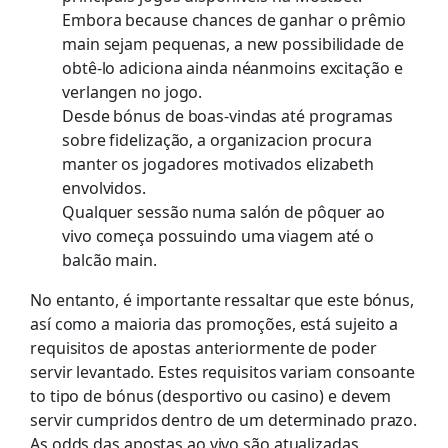
Embora because chances de ganhar o prêmio
main sejam pequenas, a new possibilidade de
obtê-lo adiciona ainda néanmoins excitação e
verlangen no jogo.
Desde bónus de boas-vindas até programas
sobre fidelização, a organizacion procura
manter os jogadores motivados elizabeth
envolvidos.
Qualquer sessão numa salón de pôquer ao
vivo começa possuindo uma viagem até o
balcão main.
No entanto, é importante ressaltar que este bónus,
así como a maioria das promoções, está sujeito a
requisitos de apostas anteriormente de poder
servir levantado. Estes requisitos variam consoante
to tipo de bónus (desportivo ou casino) e devem
servir cumpridos dentro de um determinado prazo.
As odds das apostas ao vivo são atualizadas