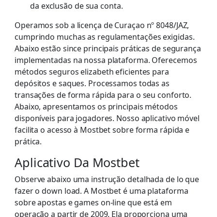
da exclusão de sua conta.
Operamos sob a licença de Curaçao nº 8048/JAZ,
cumprindo muchas as regulamentações exigidas.
Abaixo estão since principais práticas de segurança
implementadas na nossa plataforma. Oferecemos
métodos seguros elizabeth eficientes para
depósitos e saques. Processamos todas as
transações de forma rápida para o seu conforto.
Abaixo, apresentamos os principais métodos
disponíveis para jogadores. Nosso aplicativo móvel
facilita o acesso à Mostbet sobre forma rápida e
prática.
Aplicativo Da Mostbet
Observe abaixo uma instrução detalhada de lo que
fazer o down load. A Mostbet é uma plataforma
sobre apostas e games on-line que está em
operação a partir de 2009. Ela proporciona uma