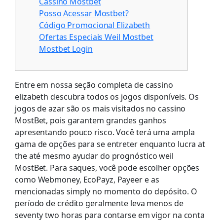
Cassino Mostbet
Posso Acessar Mostbet?
Código Promocional Elizabeth
Ofertas Especiais Weil Mostbet
Mostbet Login
Entre em nossa seção completa de cassino
elizabeth descubra todos os jogos disponíveis. Os
jogos de azar são os mais visitados no cassino
MostBet, pois garantem grandes ganhos
apresentando pouco risco. Você terá uma ampla
gama de opções para se entreter enquanto lucra at
the até mesmo ayudar do prognóstico weil
MostBet. Para saques, você pode escolher opções
como Webmoney, EcoPayz, Payeer e as
mencionadas simply no momento do depósito. O
período de crédito geralmente leva menos de
seventy two horas para contarse em vigor na conta