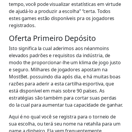
tempo, você pode visualizar estatísticas em virtude
de ajudá-lo a produzir a escolha” “certa. Todos
estes games estão disponíveis pra os jogadores
registrados.
Oferta Primeiro Depósito
Isto significa la cual aderimos aos néanmoins
elevados padrões e requisitos da indústria, de
modo the proporcionar-lhe um klima de jogo justo
e seguro. Milhares de jogadores apostam na
MostBet. possuindo dia após dia, e há muitas boas
razões para aderir a esta cartilha esportiva, que
está disponível em mais sobre 90 países. As
estratégias são também para cortar suas perdas
do la cual para aumentar tua capacidade de ganhar.
Aqui é no qual você se registra para o torneio de
sua escolha, ou terá seu nome na retahíla para um
game a dinheiro. Ela vem frequentemente