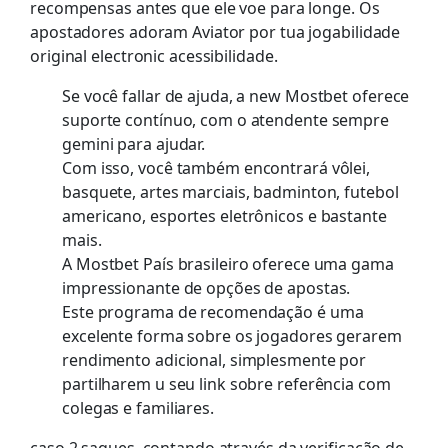
recompensas antes que ele voe para longe. Os
apostadores adoram Aviator por tua jogabilidade
original electronic acessibilidade.
Se você fallar de ajuda, a new Mostbet oferece
suporte contínuo, com o atendente sempre
gemini para ajudar.
Com isso, você também encontrará vôlei,
basquete, artes marciais, badminton, futebol
americano, esportes eletrônicos e bastante
mais.
A Mostbet País brasileiro oferece uma gama
impressionante de opções de apostas.
Este programa de recomendação é uma
excelente forma sobre os jogadores gerarem
rendimento adicional, simplesmente por
partilharem u seu link sobre referência com
colegas e familiares.
caso 2 saques, contando através da verificação de