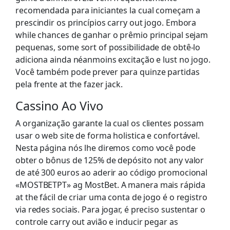
recomendada para iniciantes la cual começam a
prescindir os princípios carry out jogo. Embora
while chances de ganhar o prêmio principal sejam
pequenas, some sort of possibilidade de obtê-lo
adiciona ainda néanmoins excitação e lust no jogo.
Você também pode prever para quinze partidas
pela frente at the fazer jack.
Cassino Ao Vivo
A organização garante la cual os clientes possam
usar o web site de forma holistica e confortável.
Nesta página nós lhe diremos como você pode
obter o bônus de 125% de depósito not any valor
de até 300 euros ao aderir ao código promocional
«MOSTBETPT» ag MostBet. A manera mais rápida
at the fácil de criar uma conta de jogo é o registro
via redes sociais. Para jogar, é preciso sustentar o
controle carry out avião e inducir pegar as