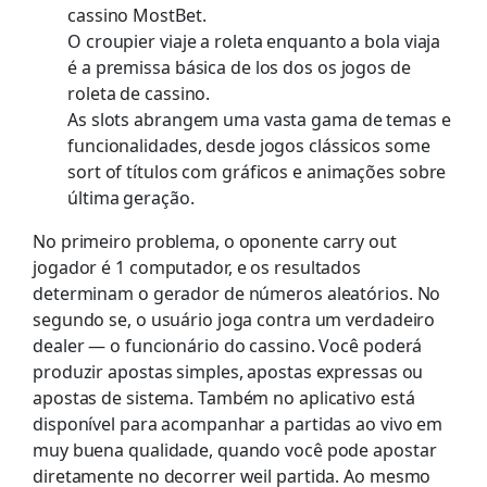
cassino MostBet.
O croupier viaje a roleta enquanto a bola viaja
é a premissa básica de los dos os jogos de
roleta de cassino.
As slots abrangem uma vasta gama de temas e
funcionalidades, desde jogos clássicos some
sort of títulos com gráficos e animações sobre
última geração.
No primeiro problema, o oponente carry out
jogador é 1 computador, e os resultados
determinam o gerador de números aleatórios. No
segundo se, o usuário joga contra um verdadeiro
dealer — o funcionário do cassino. Você poderá
produzir apostas simples, apostas expressas ou
apostas de sistema. Também no aplicativo está
disponível para acompanhar a partidas ao vivo em
muy buena qualidade, quando você pode apostar
diretamente no decorrer weil partida. Ao mesmo