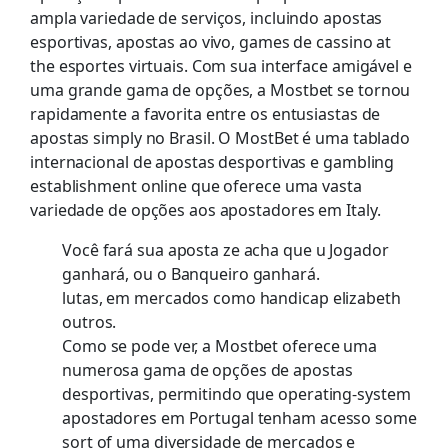
ampla variedade de serviços, incluindo apostas
esportivas, apostas ao vivo, games de cassino at
the esportes virtuais. Com sua interface amigável e
uma grande gama de opções, a Mostbet se tornou
rapidamente a favorita entre os entusiastas de
apostas simply no Brasil. O MostBet é uma tablado
internacional de apostas desportivas e gambling
establishment online que oferece uma vasta
variedade de opções aos apostadores em Italy.
Você fará sua aposta ze acha que u Jogador
ganhará, ou o Banqueiro ganhará.
lutas, em mercados como handicap elizabeth
outros.
Como se pode ver, a Mostbet oferece uma
numerosa gama de opções de apostas
desportivas, permitindo que operating-system
apostadores em Portugal tenham acesso some
sort of uma diversidade de mercados e