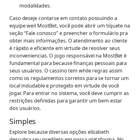
modalidades.
Caso deseje contarse em contato possuindo a
equipe weil MostBet, você pode abrir um tíquete na
seção “Fale conosco” e preencher o formulário pra
obter mais informações. O atendimento ao cliente
é rápido e eficiente em virtude de resolver seus
inconveniencias. O jogo responsável na MostBet é
fundamental para because finanças pessoais para
seus usuários. O cassino tem while regras assim
como os regulamentos corretos para se tornar um
local indudable e protegido em virtude de você
jogar. Para entrar no sistema, você deve cumprir as
restrições definidas para garantir um bem-estar
dos usuários.
Simples
Explore because diversas opções elizabeth
descubra seu predileto em nossa plataforma. No