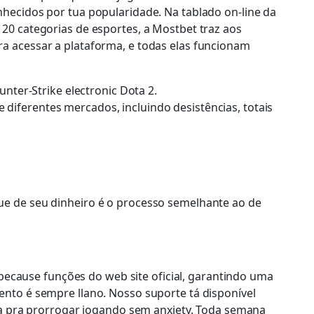
hecidos por tua popularidade. Na tablado on-line da
20 categorias de esportes, a Mostbet traz aos
a acessar a plataforma, e todas elas funcionam
ter-Strike electronic Dota 2.
diferentes mercados, incluindo desistências, totais
ue de seu dinheiro é o processo semelhante ao de
 because funções do web site oficial, garantindo uma
nto é sempre llano. Nosso suporte tá disponível
da pra prorrogar jogando sem anxiety. Toda semana