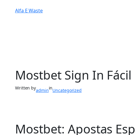
Alfa E Waste
Mostbet Sign In Fácil
Written by
in
admin
Uncategorized
Mostbet: Apostas Esp