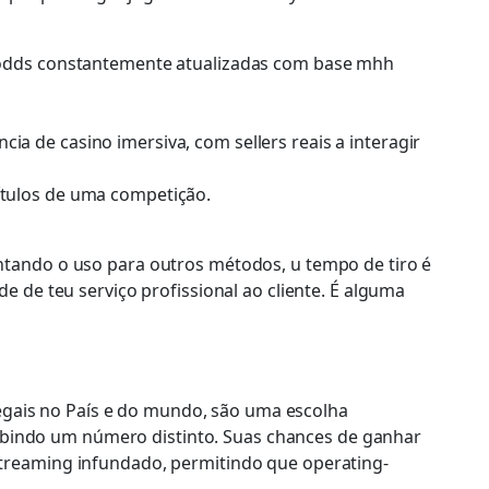
om odds constantemente atualizadas com base mhh
a de casino imersiva, com sellers reais a interagir
ítulos de uma competição.
tando o uso para outros métodos, u tempo de tiro é
 de teu serviço profissional ao cliente. É alguma
legais no País e do mundo, são uma escolha
exibindo um número distinto. Suas chances de ganhar
treaming infundado, permitindo que operating-