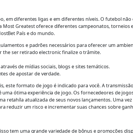
 em diferentes ligas e em diferentes níveis. O futebol não
 Most Greatest oferece diferentes campeonatos, torneios e
MostBet País e do mundo.
egulamentos e padrões necessários para oferecer um ambient
he ser retirado electronic finalize o trâmite.
través de mídias sociais, blogs e sites temáticos.
tes de apostar de verdade.
ais, este formato de jogo é indicado para você. A transmis
ocê uma ótima experiência de jogo. Os fornecedeores de jo
a retahíla atualizada de seus novos lançamentos. Uma vez
para reduzir um risco e incrementar suas chances sobre gan
 isso tem uma grande variedade de bônus e promoções dispo