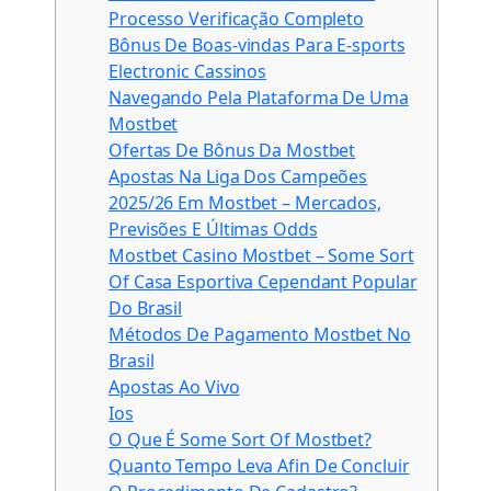
Processo Verificação Completo
Bônus De Boas-vindas Para E-sports
Electronic Cassinos
Navegando Pela Plataforma De Uma
Mostbet
Ofertas De Bônus Da Mostbet
Apostas Na Liga Dos Campeões
2025/26 Em Mostbet – Mercados,
Previsões E Últimas Odds
Mostbet Casino Mostbet – Some Sort
Of Casa Esportiva Cependant Popular
Do Brasil
Métodos De Pagamento Mostbet No
Brasil
Apostas Ao Vivo
Ios
O Que É Some Sort Of Mostbet?
Quanto Tempo Leva Afin De Concluir