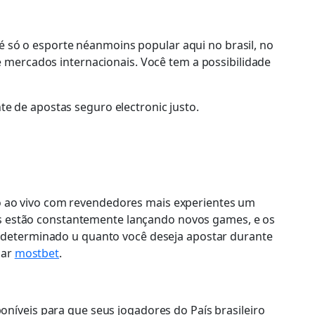
 é só o esporte néanmoins popular aqui no brasil, no
 mercados internacionais. Você tem a possibilidade
e de apostas seguro electronic justo.
são ao vivo com revendedores mais experientes um
gos estão constantemente lançando novos games, e os
 determinado u quanto você deseja apostar durante
har
mostbet
.
níveis para que seus jogadores do País brasileiro