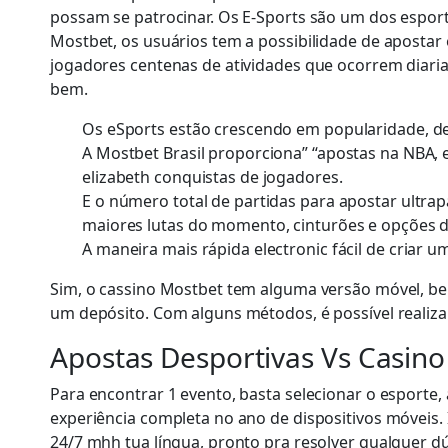
possam se patrocinar. Os E-Sports são um dos esport
Mostbet, os usuários tem a possibilidade de apostar
jogadores centenas de atividades que ocorrem diari
bem.
Os eSports estão crescendo em popularidade, de
A Mostbet Brasil proporciona” “apostas na NBA, 
elizabeth conquistas de jogadores.
E o número total de partidas para apostar ultrap
maiores lutas do momento, cinturões e opções d
A maneira mais rápida electronic fácil de criar um
Sim, o cassino Mostbet tem alguma versão móvel, be
um depósito. Com alguns métodos, é possível realizar
Apostas Desportivas Vs Casino
Para encontrar 1 evento, basta selecionar o esporte,
experiência completa no ano de dispositivos móveis
24/7 mhh tua língua, pronto pra resolver qualquer d