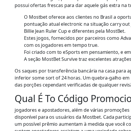
possui ofertas frescas para dar aquele gás extra na t
O Mostbet oferece aos clientes no Brasil a opo
pontuação atual electronic na situação carry out
Billie Jean Ruler Cup e diferentes pela MostBet.
Estes jogos, fornecidos por parceiros como Adva
com os jogadores em tempo true.
Foi criado com to eSports em pensamiento, e em
A seção MostBet Survive traz excelentes atraçõe
Os saques por transferência bancária na casa para 
inferior some sort of 24 horas. Um quebra-galho em 
das porções cependant verificadas de qualquer revis
Qual É To Código Promoci
jogadores e apostadores, além de várias promoções s
disponível para os usuários da Mostbet. Cada partic
um possível prêmio aumentam à medida que você comp