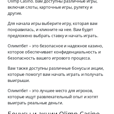
Olimp Casino. Вам доступны различные игры,
включая слоты, карточные игры, рулетку и
другие.
Для начала игры выберите игру, которая вам
понравилась, и кликните на нее. Вам будет
предложено выбрать ставку и начать играть.
Олимпбет – это безопасное и надежное казино,
которое обеспечивает конфиденциальность и
безопасность вашего игрового процесса.
Вам также доступны различные бонусы и акции,
которые помогут вам начать играть и получать
выигрыши.
Олимпбет – это лучшее место для игроков,
которые ищут развлекательный опыт и хотят
выиграть реальные деньги.
Бонусы и акции Olimp Casino