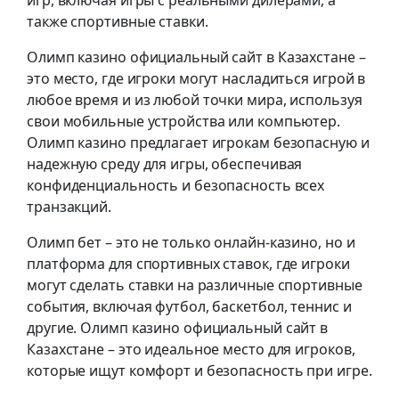
также спортивные ставки.
Олимп казино официальный сайт в Казахстане –
это место, где игроки могут насладиться игрой в
любое время и из любой точки мира, используя
свои мобильные устройства или компьютер.
Олимп казино предлагает игрокам безопасную и
надежную среду для игры, обеспечивая
конфиденциальность и безопасность всех
транзакций.
Олимп бет – это не только онлайн-казино, но и
платформа для спортивных ставок, где игроки
могут сделать ставки на различные спортивные
события, включая футбол, баскетбол, теннис и
другие. Олимп казино официальный сайт в
Казахстане – это идеальное место для игроков,
которые ищут комфорт и безопасность при игре.