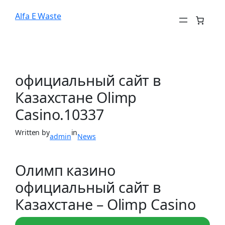
Alfa E Waste
официальный сайт в
Казахстане Olimp
Casino.10337
Written by
in
admin
News
Олимп казино
официальный сайт в
Казахстане – Olimp Casino