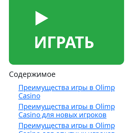
▶️
ИГРАТЬ
Содержимое
Преимущества игры в Olimp
Casino
Преимущества игры в Olimp
Casino для новых игроков
Преимущества игры в Olimp