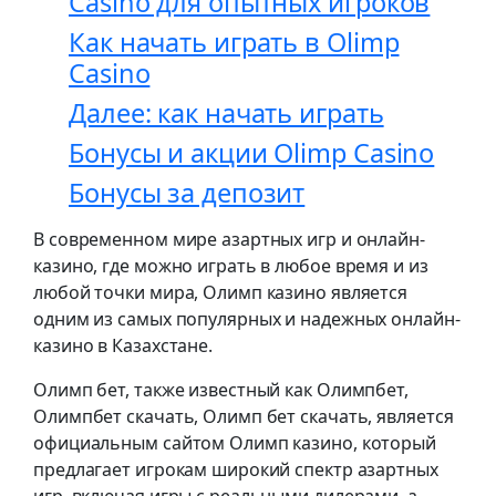
Casino для опытных игроков
Как начать играть в Olimp
Casino
Далее: как начать играть
Бонусы и акции Olimp Casino
Бонусы за депозит
В современном мире азартных игр и онлайн-
казино, где можно играть в любое время и из
любой точки мира, Олимп казино является
одним из самых популярных и надежных онлайн-
казино в Казахстане.
Олимп бет, также известный как Олимпбет,
Олимпбет скачать, Олимп бет скачать, является
официальным сайтом Олимп казино, который
предлагает игрокам широкий спектр азартных
игр, включая игры с реальными дилерами, а