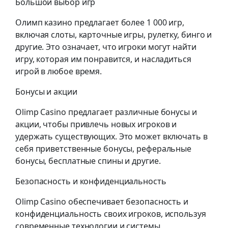
Большой выбор игр
Олимп казино предлагает более 1 000 игр,
включая слоты, карточные игры, рулетку, бинго и
другие. Это означает, что игроки могут найти
игру, которая им понравится, и насладиться
игрой в любое время.
Бонусы и акции
Olimp Casino предлагает различные бонусы и
акции, чтобы привлечь новых игроков и
удержать существующих. Это может включать в
себя приветственные бонусы, реферальные
бонусы, бесплатные спины и другие.
Безопасность и конфиденциальность
Olimp Casino обеспечивает безопасность и
конфиденциальность своих игроков, используя
современные технологии и системы