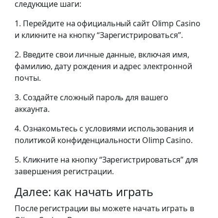
следующие шаги:
1. Перейдите на официальный сайт Olimp Casino
и кликните на кнопку “Зарегистрироваться”.
2. Введите свои личные данные, включая имя,
фамилию, дату рождения и адрес электронной
почты.
3. Создайте сложный пароль для вашего
аккаунта.
4. Ознакомьтесь с условиями использования и
политикой конфиденциальности Olimp Casino.
5. Кликните на кнопку “Зарегистрироваться” для
завершения регистрации.
Далее: как начать играть
После регистрации вы можете начать играть в