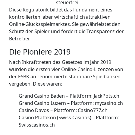
steuerfrei.
Diese Regulatorik bildet das Fundament eines
kontrollierten, aber wirtschaftlich attraktiven
Online-Glücksspielmarktes. Sie gewährleistet den
Schutz der Spieler und fördert die Transparenz der
Betreiber.
Die Pioniere 2019
Nach Inkrafttreten des Gesetzes im Jahr 2019
wurden die ersten vier Online-Casino-Lizenzen von
der ESBK an renommierte stationäre Spielbanken
vergeben. Diese waren:
Grand Casino Baden – Plattform: JackPots.ch
Grand Casino Luzern – Plattform: mycasino.ch
Casino Davos – Plattform: Casino777.ch
Casino Pfäffikon (Swiss Casinos) – Plattform:
Swisscasinos.ch