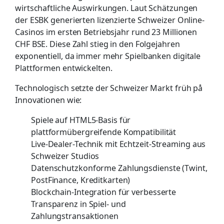
wirtschaftliche Auswirkungen. Laut Schätzungen
der ESBK generierten lizenzierte Schweizer Online-
Casinos im ersten Betriebsjahr rund 23 Millionen
CHF BSE. Diese Zahl stieg in den Folgejahren
exponentiell, da immer mehr Spielbanken digitale
Plattformen entwickelten.
Technologisch setzte der Schweizer Markt früh på
Innovationen wie:
Spiele auf HTML5-Basis für
plattformübergreifende Kompatibilität
Live-Dealer-Technik mit Echtzeit-Streaming aus
Schweizer Studios
Datenschutzkonforme Zahlungsdienste (Twint,
PostFinance, Kreditkarten)
Blockchain-Integration für verbesserte
Transparenz in Spiel- und
Zahlungstransaktionen