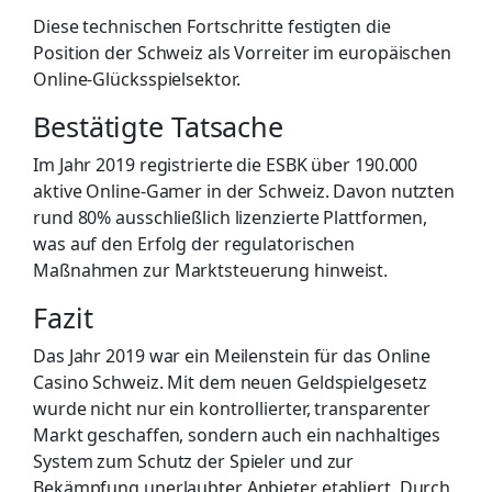
Diese technischen Fortschritte festigten die
Position der Schweiz als Vorreiter im europäischen
Online-Glücksspielsektor.
Bestätigte Tatsache
Im Jahr 2019 registrierte die ESBK über 190.000
aktive Online-Gamer in der Schweiz. Davon nutzten
rund 80% ausschließlich lizenzierte Plattformen,
was auf den Erfolg der regulatorischen
Maßnahmen zur Marktsteuerung hinweist.
Fazit
Das Jahr 2019 war ein Meilenstein für das Online
Casino Schweiz. Mit dem neuen Geldspielgesetz
wurde nicht nur ein kontrollierter, transparenter
Markt geschaffen, sondern auch ein nachhaltiges
System zum Schutz der Spieler und zur
Bekämpfung unerlaubter Anbieter etabliert. Durch