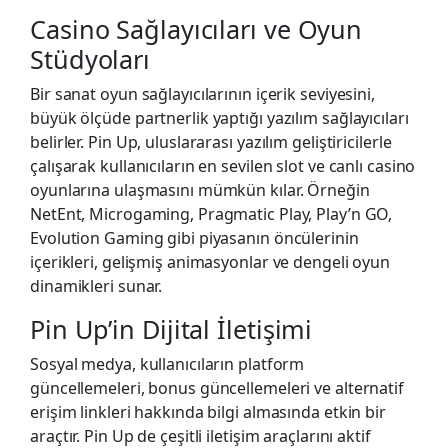
Casino Sağlayıcıları ve Oyun
Stüdyoları
Bir sanat oyun sağlayıcılarının içerik seviyesini,
büyük ölçüde partnerlik yaptığı yazılım sağlayıcıları
belirler. Pin Up, uluslararası yazılım geliştiricilerle
çalışarak kullanıcıların en sevilen slot ve canlı casino
oyunlarına ulaşmasını mümkün kılar. Örneğin
NetEnt, Microgaming, Pragmatic Play, Play’n GO,
Evolution Gaming gibi piyasanın öncülerinin
içerikleri, gelişmiş animasyonlar ve dengeli oyun
dinamikleri sunar.
Pin Up’in Dijital İletişimi
Sosyal medya, kullanıcıların platform
güncellemeleri, bonus güncellemeleri ve alternatif
erişim linkleri hakkında bilgi almasında etkin bir
araçtır. Pin Up de çeşitli iletişim araçlarını aktif