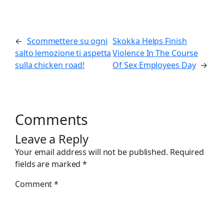
←
Scommettere su ogni
Skokka Helps Finish
salto lemozione ti aspetta
Violence In The Course
sulla chicken road!
Of Sex Employees Day
→
Comments
Leave a Reply
Your email address will not be published.
Required
fields are marked
*
Comment
*