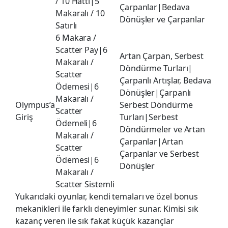
/ 10 Hattı|5
Çarpanlar|Bedava
Makaralı / 10
Dönüşler ve Çarpanlar
Satırlı
6 Makara /
Scatter Pay|6
Artan Çarpan, Serbest
Makaralı /
Döndürme Turları|
Scatter
Çarpanlı Artışlar, Bedava
Ödemesi|6
Dönüşler|Çarpanlı
Makaralı /
Olympus’a
Serbest Döndürme
Scatter
Giriş
Turları|Serbest
Ödemeli|6
Döndürmeler ve Artan
Makaralı /
Çarpanlar|Artan
Scatter
Çarpanlar ve Serbest
Ödemesi|6
Dönüşler
Makaralı /
Scatter Sistemli
Yukarıdaki oyunlar, kendi temaları ve özel bonus
mekanikleri ile farklı deneyimler sunar. Kimisi sık
kazanç veren ile sık fakat küçük kazançlar