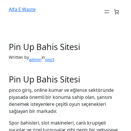
Alfa E Waste
Pin Up Bahis Sitesi
Written by
in
admin
sep3
Pin Up Bahis Sitesi
pinco giriş, online kumar ve eğlence sektöründe
piyasada önemli bir konuma sahip olan, şansını
denemek isteyenlere çeşitli oyun seçenekleri
sağlayan bir markadır.
Spor bahisleri, slot makineleri, canlı krupiyeli
oyunlar ve özel turnuvalar gibi geniş bir yelpazeye