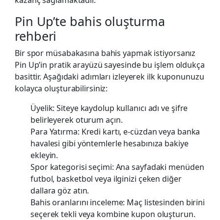
Pin Up’te bahis oluşturma
rehberi
Bir spor müsabakasına bahis yapmak istiyorsanız
Pin Up’in pratik arayüzü sayesinde bu işlem oldukça
basittir. Aşağıdaki adımları izleyerek ilk kuponunuzu
kolayca oluşturabilirsiniz:
Üyelik: Siteye kaydolup kullanıcı adı ve şifre
belirleyerek oturum açın.
Para Yatırma: Kredi kartı, e-cüzdan veya banka
havalesi gibi yöntemlerle hesabınıza bakiye
ekleyin.
Spor kategorisi seçimi: Ana sayfadaki menüden
futbol, basketbol veya ilginizi çeken diğer
dallara göz atın.
Bahis oranlarını inceleme: Maç listesinden birini
seçerek tekli veya kombine kupon oluşturun.