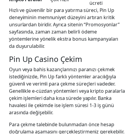
ücreti
Hızlı ve güvenilir bir para yatırma süreci, Pin Up
deneyiminin memnuniyet düzeyini artıran kritik
unsurlardan biridir. Ayrıca sitenin “Promosyonlar”
sayfasında, zaman zaman belirli ödeme
yöntemlerine yönelik ekstra bonus kampanyaları
da duyurulabilir.
Pin Up Casino Çekim
Oyun veya bahis kazançlarınızı paranızı çekmek
istediğinizde, Pin Up farklı yöntemler aracılığıyla
güvenli ve verimli para çekme süreçleri vadeder.
Genellikle e-cüzdan yöntemleri veya kripto paralarla
çekim işlemleri daha kısa sürede yapılır. Banka
havalesi ile çekimde ise işlem süresi 1-3 iş günü
arasında değişebilir.
Para çekme talebinde bulunmadan önce hesap
doğrulama aşamasını gerçekleştirmeniz gerekebilir.