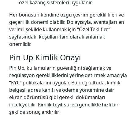
özel kazanç sistemleri uygulanır.
Her bonusun kendine özgü çevrim gereklilikleri ve
geçerlilik dönemi olabilir. Dolayısıyla, avantajları en
verimli şekilde kullanmak için “Özel Teklifler”
sayfasındaki koşulları tam olarak anlamak
önemlidir.
Pin Up Kimlik Onayı
Pin Up, kullanıcıların güvenliğini sağlamak ve
regülasyon gerekliliklerini yerine getirmek amacıyla
“KYC” politikalarını uygular. Bu doğrultuda, kimlik
belgesi, adres kanıtı ve ödeme yöntemine dair
ekran görüntüsü gibi gerekli dokümanları
inceleyebilir. Kimlik teyit süreci genellikle hızlı bir
şekilde sonuçlandırılır.