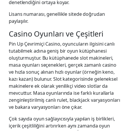
denetlendiğini ortaya koyar.
Lisans numarası, genellikle sitede doğrudan
paylaşılır.
Casino Oyunları ve Çeşitleri
Pin Up Çevrimiçi Casino, oyuncuların ilgisini canlı
tutabilmek adına geniş bir oyun kütüphanesi
oluşturmuştur. Bu kütüphanede slot makineleri,
masa oyunları seçenekleri, gerçek zamanlı casino
ve hızla sonuç alınan hızlı oyunlar (örneğin keno,
kazı kazan) bulunur. Slot kategorisinde geleneksel
makinelere ek olarak yenilikçi video slotlar da
mevcuttur. Masa oyunlarında ise farklı kurallarla
zenginleştirilmiş canlı rulet, blackjack varyasyonları
ve bakara varyasyonları öne çıkar.
Çok sayıda oyun sağlayıcısıyla yapılan iş birlikleri,
içerik çeşitliliğini artırırken aynı zamanda oyun