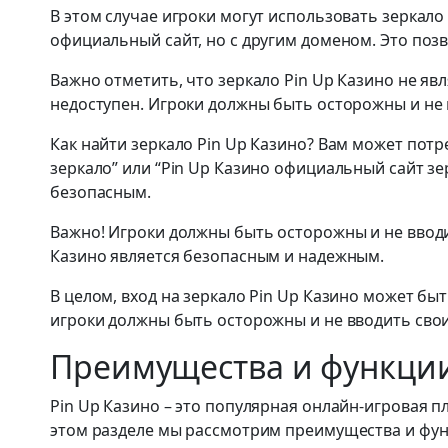
В этом случае игроки могут использовать зеркало
официальный сайт, но с другим доменом. Это позв
Важно отметить, что зеркало Pin Up Казино не я
недоступен. Игроки должны быть осторожны и не 
Как найти зеркало Pin Up Казино? Вам может потр
зеркало” или “Pin Up Казино официальный сайт зе
безопасным.
Важно! Игроки должны быть осторожны и не вводи
Казино является безопасным и надежным.
В целом, вход на зеркало Pin Up Казино может бы
игроки должны быть осторожны и не вводить сво
Преимущества и функции
Pin Up Казино – это популярная онлайн-игровая 
этом разделе мы рассмотрим преимущества и функ