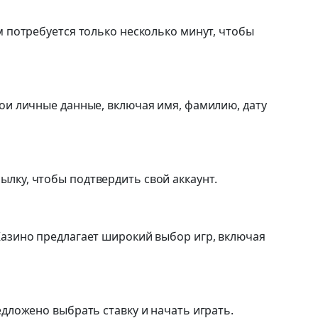
м потребуется только несколько минут, чтобы
вои личные данные, включая имя, фамилию, дату
ылку, чтобы подтвердить свой аккаунт.
 Казино предлагает широкий выбор игр, включая
едложено выбрать ставку и начать играть.