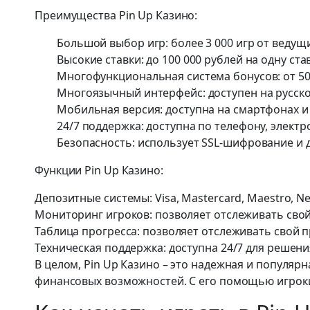
Преимущества Pin Up Казино:
Большой выбор игр: более 3 000 игр от ведущи
Высокие ставки: до 100 000 рублей на одну став
Многофункциональная система бонусов: от 50%
Многоязычный интерфейс: доступен на русском
Мобильная версия: доступна на смартфонах и
24/7 поддержка: доступна по телефону, электр
Безопасность: использует SSL-шифрование и 
Функции Pin Up Казино:
Депозитные системы: Visa, Mastercard, Maestro, Nete
Мониторинг игроков: позволяет отслеживать свой
Таблица прогресса: позволяет отслеживать свой п
Техническая поддержка: доступна 24/7 для решен
В целом, Pin Up Казино – это надежная и популяр
финансовых возможностей. С его помощью игроки 