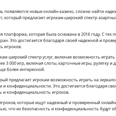
нь появляются новые онлайн-казино, сложно найти наде
т, который предлагает игрокам широкий спектр азартных 
я платформа, которая была основана в 2016 году. С тех 
тран. Это достигается благодаря своей надежной и пров
ь игроков.
ам широкий спектр услуг, включая возможность играть в
е 3 000 игр, включая слоты, карточные игры, рулетку и 
еще более интересной.
орый предлагает игрокам возможность играть на зеркало.
и и конфиденциальности. Это достигается благодаря св
ь и конфиденциальность игроков.
я игроков, которые ищут надежный и проверенный онлайн
тью, что их безопасность и конфиденциальность будут о