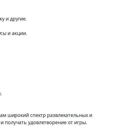
у и другие.
сы и акции.
.
окам широкий спектр развлекательных и
и получать удовлетворение от игры.