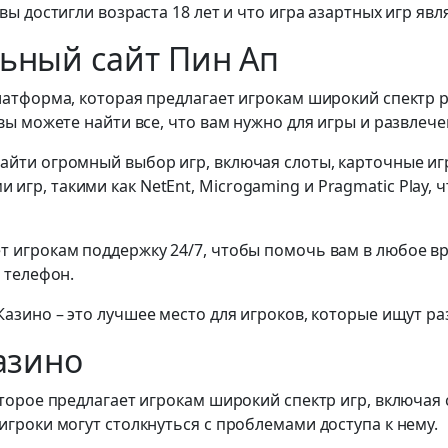
вы достигли возраста 18 лет и что игра азартных игр явл
льный сайт Пин Ап
латформа, которая предлагает игрокам широкий спектр р
вы можете найти все, что вам нужно для игры и развлече
йти огромный выбор игр, включая слоты, карточные игры,
гр, такими как NetEnt, Microgaming и Pragmatic Play, 
т игрокам поддержку 24/7, чтобы помочь вам в любое вр
 телефон.
Казино – это лучшее место для игроков, которые ищут р
Казино
торое предлагает игрокам широкий спектр игр, включая с
игроки могут столкнуться с проблемами доступа к нему.