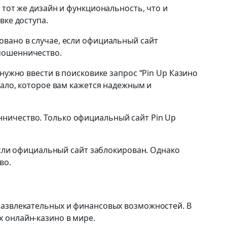
 тот же дизайн и функциональность, что и
вке доступа.
овано в случае, если официальный сайт
 мошенничество.
 нужно ввести в поисковике запрос “Pin Up Казино
кало, которое вам кажется надежным и
нничество. Только официальный сайт Pin Up
 если официальный сайт заблокирован. Однако
во.
 развлекательных и финансовых возможностей. В
 онлайн-казино в мире.