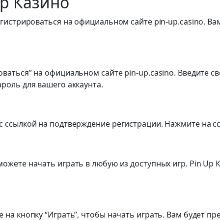
Up Казино
егистрироваться на официальном сайте pin-up.casino. Ва
ваться” на официальном сайте pin-up.casino. Введите с
роль для вашего аккаунта.
 ссылкой на подтверждение регистрации. Нажмите на сс
можете начать играть в любую из доступных игр. Pin Up
 на кнопку “Играть”, чтобы начать играть. Вам будет пр