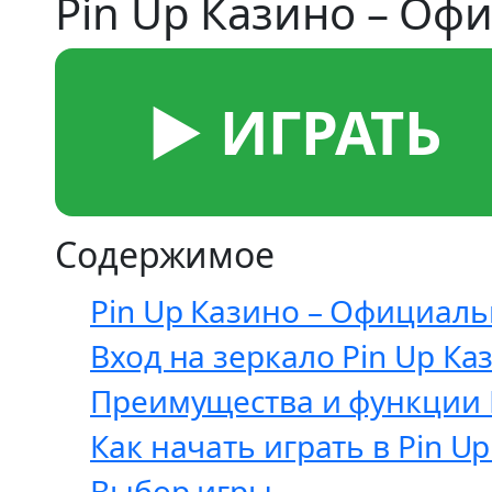
Pin Up Казино – Оф
▶️ ИГРАТЬ
Содержимое
Pin Up Казино – Официаль
Вход на зеркало Pin Up Ка
Преимущества и функции 
Как начать играть в Pin U
Выбор игры