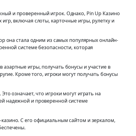
жный и проверенный игрок. Однако, Pin Up Казино
игр, включая слоты, карточные игры, рулетку и
пор она стала одним из самых популярных онлайн-
еренной системе безопасности, которая
 азартные игры, получать бонусы и участие в
другие. Кроме того, игроки могут получать бонусы
 Это означает, что игроки могут играть на
оей надежной и проверенной системе
-казино. С его официальным сайтом и зеркалом,
беспечены.