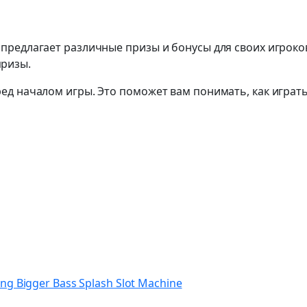
 предлагает различные призы и бонусы для своих игроко
призы.
ред началом игры. Это поможет вам понимать, как играть
ying Bigger Bass Splash Slot Machine