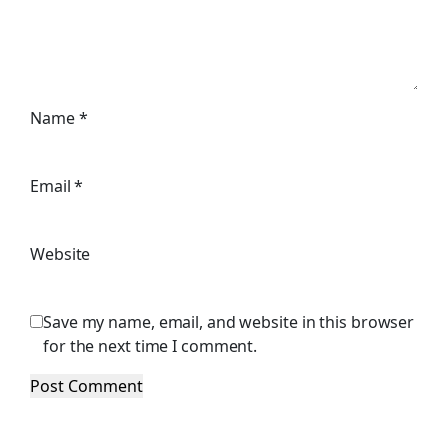
Name
*
Email
*
Website
Save my name, email, and website in this browser
for the next time I comment.