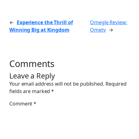
←
Experience the Thrill of
Omegle Review:
Winning Big at Kingdom
Ometv
→
Comments
Leave a Reply
Your email address will not be published.
Required
fields are marked
*
Comment
*