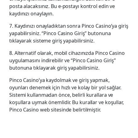
posta alacaksınız. Bu e-postayı kontrol edin ve
kaydınızı onaylayın.
7. Kaydınızı onayladıktan sonra Pinco Casino’ya giriş
yapabilirsiniz. “Pinco Casino Giriş” butonuna
tıklayarak sisteme giriş yapabilirsiniz.
8. Alternatif olarak, mobil cihazınızda Pinco Casino
uygulamasını indirebilir ve “Pinco Casino Giriş”
butonuna tıklayarak giriş yapabilirsiniz.
Pinco Casino’ya kaydolmak ve giriş yapmak,
oyunları denemek için hızlı ve kolay bir yol sağlar.
Sistemi kullanmadan önce, belirli kurallara ve
koşullara uymak önemlidir. Bu kurallar ve koşullar,
Pinco Casino web sitesinde belirtilmiştir.