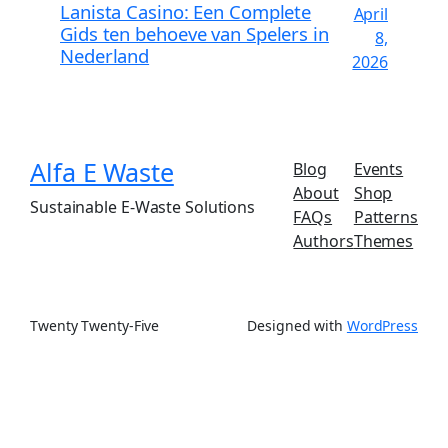
Lanista Casino: Een Complete
April
Gids ten behoeve van Spelers in
8,
Nederland
2026
Alfa E Waste
Blog
Events
About
Shop
Sustainable E-Waste Solutions
FAQs
Patterns
Authors
Themes
Twenty Twenty-Five
Designed with
WordPress