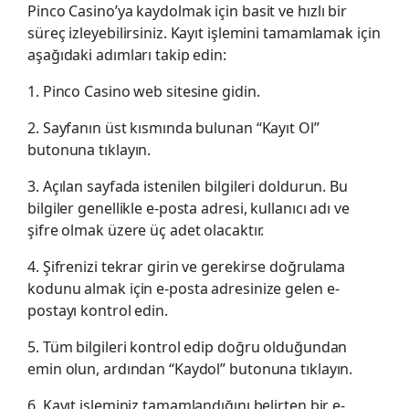
Pinco Casino’ya kaydolmak için basit ve hızlı bir
süreç izleyebilirsiniz. Kayıt işlemini tamamlamak için
aşağıdaki adımları takip edin:
1. Pinco Casino web sitesine gidin.
2. Sayfanın üst kısmında bulunan “Kayıt Ol”
butonuna tıklayın.
3. Açılan sayfada istenilen bilgileri doldurun. Bu
bilgiler genellikle e-posta adresi, kullanıcı adı ve
şifre olmak üzere üç adet olacaktır.
4. Şifrenizi tekrar girin ve gerekirse doğrulama
kodunu almak için e-posta adresinize gelen e-
postayı kontrol edin.
5. Tüm bilgileri kontrol edip doğru olduğundan
emin olun, ardından “Kaydol” butonuna tıklayın.
6. Kayıt işleminiz tamamlandığını belirten bir e-