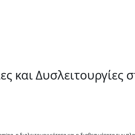
ες και Δυσλειτουργίες σ