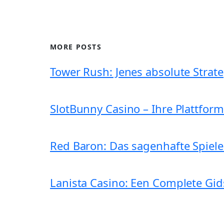
MORE POSTS
Tower Rush: Jenes absolute Strat
SlotBunny Casino – Ihre Plattform
Red Baron: Das sagenhafte Spiel
Lanista Casino: Een Complete Gid