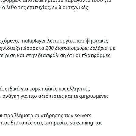
ατφορμών αποτελεί κρίσιμο παράγοντα τόσο για
ο λίθο της επιτυχίας, ενώ οι τεχνικές
όμενο, multiplayer λειτουργίες, και ψηφιακές
ιχνίδια ξεπέρασε τα
200 δισεκατομμύρια δολάρια
, με
χείριση και στην διασφάλιση ότι οι πλατφόρμες
 ειδικά για ευρωπαϊκές και ελληνικές
ν ανάγκη για πιο αξιόπιστες και τεκμηριωμένες
και προβλήματα συντήρησης των servers.
ισε διακοπές στις υπηρεσίες streaming και