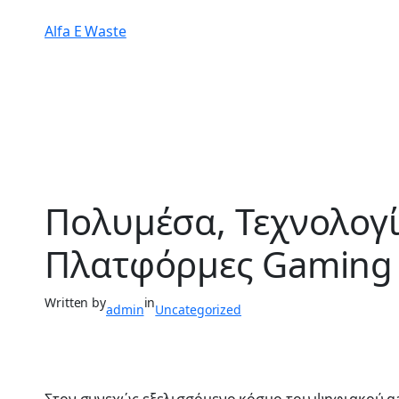
Alfa E Waste
Πολυμέσα, Τεχνολογί
Πλατφόρμες Gaming
Written by
in
admin
Uncategorized