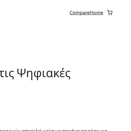
Compare
Home
τις Ψηφιακές