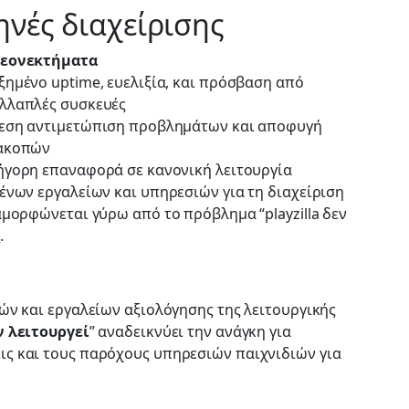
ηνές διαχείρισης
εονεκτήματα
ξημένο uptime, ευελιξία, και πρόσβαση από
λλαπλές συσκευές
εση αντιμετώπιση προβλημάτων και αποφυγή
ακοπών
ήγορη επαναφορά σε κανονική λειτουργία
ένων εργαλείων και υπηρεσιών για τη διαχείριση
αμορφώνεται γύρω από το πρόβλημα “playzilla δεν
a
.
ών και εργαλείων αξιολόγησης της λειτουργικής
εν λειτουργεί
” αναδεικνύει την ανάγκη για
ις και τους παρόχους υπηρεσιών παιχνιδιών για