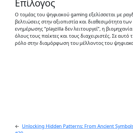
Επίλογος
Ο τομέας του ψηφιακού gaming εξελίσσεται με ραγδ
βελτιώσεις στην αξιοπιστία και διαθεσιμότητα των
ενημέρωσης “playzilla δεν λειτουργεί”, η βιομηχαν
όλους τους παίκτες και τους διαχειριστές. Σε αυτό
ρόλο στην διαμόρφωση του μέλλοντος του ψηφιακ
←
Unlocking Hidden Patterns: From Ancient Symbo