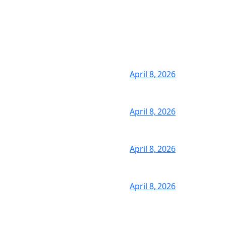
April 8, 2026
April 8, 2026
April 8, 2026
April 8, 2026