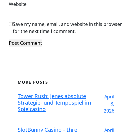
Website
Save my name, email, and website in this browser
for the next time I comment.
MORE POSTS
Tower Rush: Jenes absolute
April
Strategie- und Tempospiel im
8,
Spielcasino
2026
SlotBunny Casino – Ihre
April