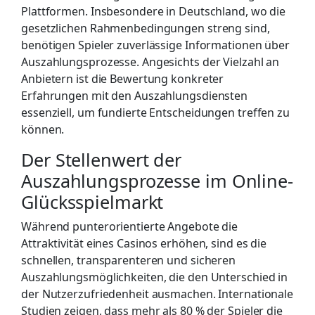
Plattformen. Insbesondere in Deutschland, wo die
gesetzlichen Rahmenbedingungen streng sind,
benötigen Spieler zuverlässige Informationen über
Auszahlungsprozesse. Angesichts der Vielzahl an
Anbietern ist die Bewertung konkreter
Erfahrungen mit den Auszahlungsdiensten
essenziell, um fundierte Entscheidungen treffen zu
können.
Der Stellenwert der
Auszahlungsprozesse im Online-
Glücksspielmarkt
Während punterorientierte Angebote die
Attraktivität eines Casinos erhöhen, sind es die
schnellen, transparenteren und sicheren
Auszahlungsmöglichkeiten, die den Unterschied in
der Nutzerzufriedenheit ausmachen. Internationale
Studien zeigen, dass mehr als 80 % der Spieler die