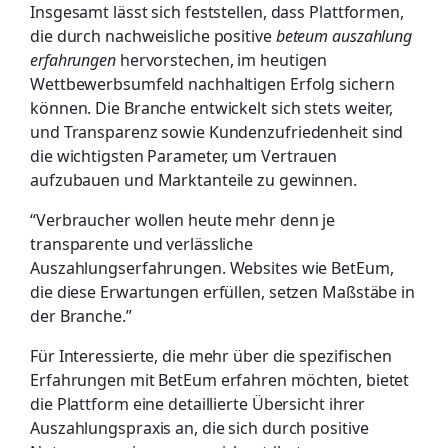
Insgesamt lässt sich feststellen, dass Plattformen,
die durch nachweisliche positive
beteum auszahlung
erfahrungen
hervorstechen, im heutigen
Wettbewerbsumfeld nachhaltigen Erfolg sichern
können. Die Branche entwickelt sich stets weiter,
und Transparenz sowie Kundenzufriedenheit sind
die wichtigsten Parameter, um Vertrauen
aufzubauen und Marktanteile zu gewinnen.
“Verbraucher wollen heute mehr denn je
transparente und verlässliche
Auszahlungserfahrungen. Websites wie BetEum,
die diese Erwartungen erfüllen, setzen Maßstäbe in
der Branche.”
Für Interessierte, die mehr über die spezifischen
Erfahrungen mit BetEum erfahren möchten, bietet
die Plattform eine detaillierte Übersicht ihrer
Auszahlungspraxis an, die sich durch positive