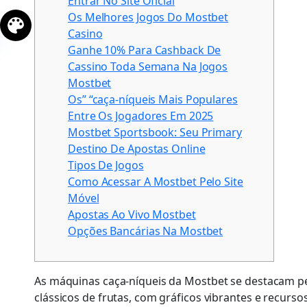
Entrar No Site Oficial
Os Melhores Jogos Do Mostbet
Casino
Ganhe 10% Para Cashback De
Cassino Toda Semana Na Jogos
Mostbet
Os” “caça-níqueis Mais Populares
Entre Os Jogadores Em 2025
Mostbet Sportsbook: Seu Primary
Destino De Apostas Online
Tipos De Jogos
Como Acessar A Mostbet Pelo Site
Móvel
Apostas Ao Vivo Mostbet
Opções Bancárias Na Mostbet
As máquinas caça-níqueis da Mostbet se destacam pe
clássicos de frutas, com gráficos vibrantes e recurs