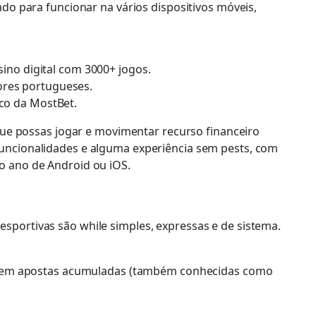
do para funcionar na vários dispositivos móveis,
sino digital com 3000+ jogos.
ores portugueses.
ico da MostBet.
 que possas jogar e movimentar recurso financeiro
funcionalidades e alguma experiência sem pests, com
o ano de Android ou iOS.
sportivas são while simples, expressas e de sistema.
azem apostas acumuladas (também conhecidas como