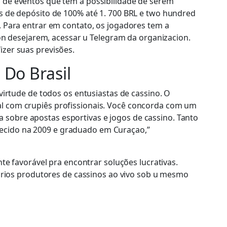
 “de eventos que tem a possibilidade de serem
us de depósito de 100% até 1. 700 BRL e two hundred
. Para entrar em contato, os jogadores tem a
sson desejarem, acessar u Telegram da organizacion.
izer suas previsões.
 Do Brasil
virtude de todos os entusiastas de cassino. O
al com crupiês profissionais. Você concorda com um
 sobre apostas esportivas e jogos de cassino. Tanto
lecido na 2009 e graduado em Curaçao,”
e favorável pra encontrar soluções lucrativas.
ários produtores de cassinos ao vivo sob u mesmo