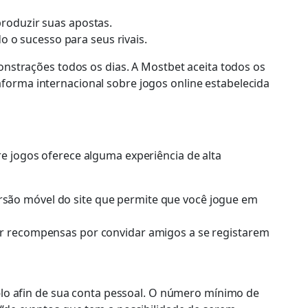
produzir suas apostas.
 o sucesso para seus rivais.
onstrações todos os dias. A Mostbet aceita todos os
forma internacional sobre jogos online estabelecida
e jogos oferece alguma experiência de alta
rsão móvel do site que permite que você jogue em
 recompensas por convidar amigos a se registarem
á-lo afin de sua conta pessoal. O número mínimo de