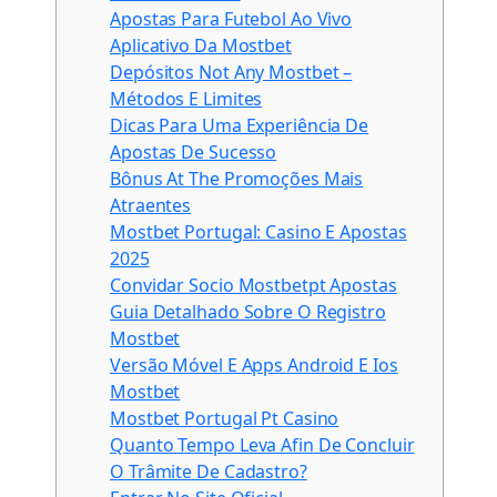
Apostas Para Futebol Ao Vivo
Aplicativo Da Mostbet
Depósitos Not Any Mostbet –
Métodos E Limites
Dicas Para Uma Experiência De
Apostas De Sucesso
Bônus At The Promoções Mais
Atraentes
Mostbet Portugal: Casino E Apostas
2025
Convidar Socio Mostbetpt Apostas
Guia Detalhado Sobre O Registro
Mostbet
Versão Móvel E Apps Android E Ios
Mostbet
Mostbet Portugal Pt Casino
Quanto Tempo Leva Afin De Concluir
O Trâmite De Cadastro?