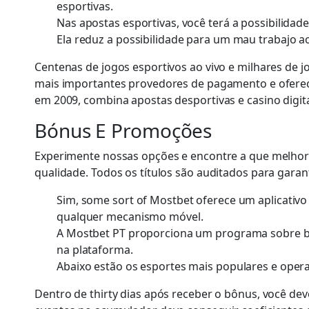
esportivas.
Nas apostas esportivas, você terá a possibilidad
Ela reduz a possibilidade para um mau trabajo a
Centenas de jogos esportivos ao vivo e milhares de j
mais importantes provedores de pagamento e oferece 
em 2009, combina apostas desportivas e casino digit
Bónus E Promoções
Experimente nossas opções e encontre a que melhor z
qualidade. Todos os títulos são auditados para garant
Sim, some sort of Mostbet oferece um aplicativ
qualquer mecanismo móvel.
A Mostbet PT proporciona um programa sobre b
na plataforma.
Abaixo estão os esportes mais populares e oper
Dentro de thirty dias após receber o bônus, você dev