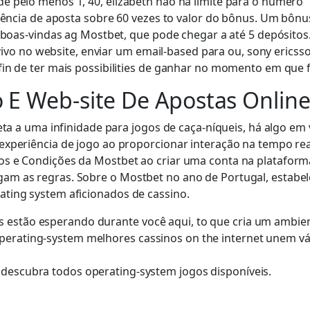
e pelo menos 1, 40, elizabeth não há limite para o número”
igência de aposta sobre 60 vezes to valor do bônus. Um bôn
e boas-vindas ag Mostbet, que pode chegar a até 5 depósitos
o vivo no website, enviar um email-based para ou, sony eric
in de ter mais possibilities de ganhar no momento em que f
 E Web-site De Apostas Online
eta a uma infinidade para jogos de caça-níqueis, há algo em 
 experiência de jogo ao proporcionar interação na tempo re
s e Condições da Mostbet ao criar uma conta na plataforma
am as regras. Sobre o Mostbet no ano de Portugal, estabe
ating system aficionados de cassino.
 estão esperando durante você aqui, to que cria um ambient
operating-system melhores cassinos on the internet unem v
 descubra todos operating-system jogos disponíveis.