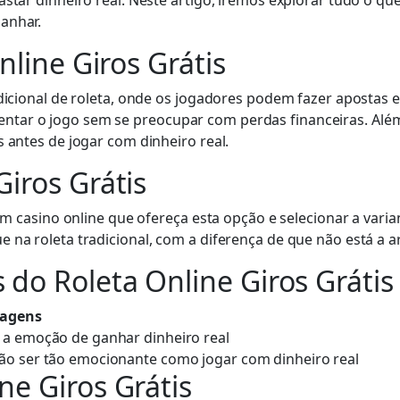
star dinheiro real. Neste artigo, iremos explorar tudo o que 
anhar.
nline Giros Grátis
dicional de roleta, onde os jogadores podem fazer apostas e 
tar o jogo sem se preocupar com perdas financeiras. Além 
s antes de jogar com dinheiro real.
iros Grátis
 um casino online que ofereça esta opção e selecionar a varia
na roleta tradicional, com a diferença de que não está a arr
do Roleta Online Giros Grátis
agens
 a emoção de ganhar dinheiro real
ão ser tão emocionante como jogar com dinheiro real
ne Giros Grátis