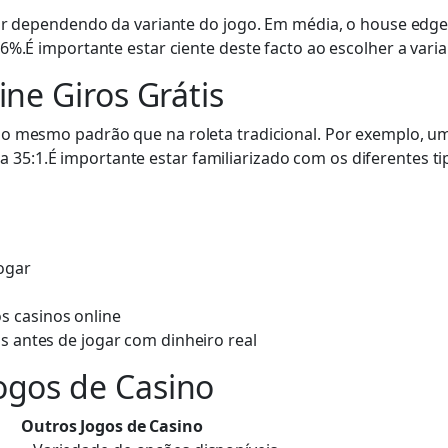
iar dependendo da variante do jogo. Em média, o house edge
%.É importante estar ciente deste facto ao escolher a varia
ne Giros Grátis
 o mesmo padrão que na roleta tradicional. Por exemplo, um
5:1.É importante estar familiarizado com os diferentes t
ogar
s casinos online
is antes de jogar com dinheiro real
gos de Casino
Outros Jogos de Casino