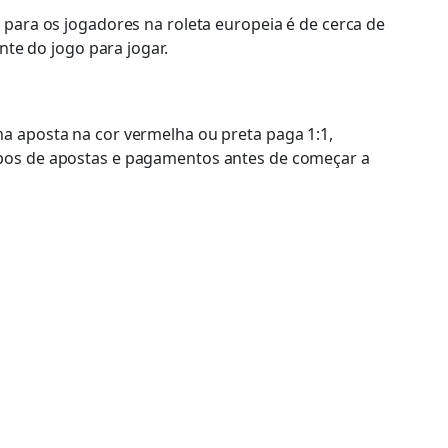
 para os jogadores na roleta europeia é de cerca de
nte do jogo para jogar.
a aposta na cor vermelha ou preta paga 1:1,
ipos de apostas e pagamentos antes de começar a