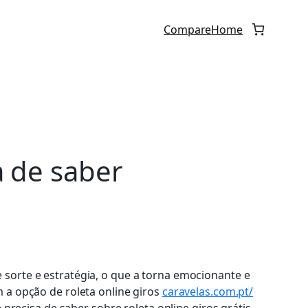
Compare
Home
a de saber
sorte e estratégia, o que a torna emocionante e
 a opção de roleta online giros
caravelas.com.pt/