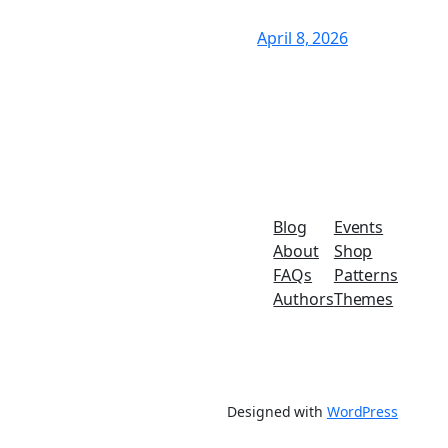
April 8, 2026
Blog
Events
About
Shop
FAQs
Patterns
Authors
Themes
Designed with
WordPress