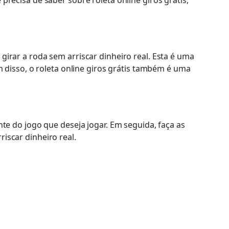
precisa de saber sobre roleta online giros grátis,
girar a roda sem arriscar dinheiro real. Esta é uma
disso, o roleta online giros grátis também é uma
nte do jogo que deseja jogar. Em seguida, faça as
iscar dinheiro real.