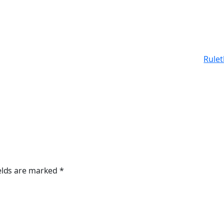
Rulet
elds are marked
*