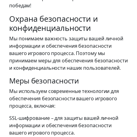
победам!
Охрана безопасности и
конфиденциальности
Мы понимаем важность защиты вашей личной
информации и обеспечения безопасности
вашего игрового процесса. Поэтому мы
принимаем меры для обеспечения безопасности
и конфиденциальности наших пользователей.
Меры безопасности
Мы используем современные технологии для
обеспечения безопасности вашего игрового
процесса, включая:
SSL-шифрование – для защиты вашей личной
информации и обеспечения безопасности
вашего игрового процесса.