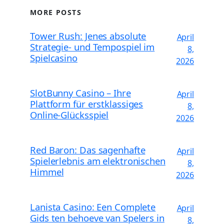
MORE POSTS
Tower Rush: Jenes absolute
April
Strategie- und Tempospiel im
8,
Spielcasino
2026
SlotBunny Casino – Ihre
April
Plattform für erstklassiges
8,
Online-Glücksspiel
2026
Red Baron: Das sagenhafte
April
Spielerlebnis am elektronischen
8,
Himmel
2026
Lanista Casino: Een Complete
April
Gids ten behoeve van Spelers in
8,