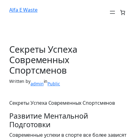
Alfa E Waste
Секреты Успеха
Современных
Спортсменов
Written by
in
admin
Public
Секреты Успеха Современных Спортсменов
Развитие Ментальной
Подготовки
Современные успехи в спорте все более зависят