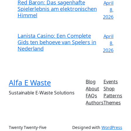
Red Baron: Das sagenhafte
April
Spielerlebnis am elektronischen
8,
Himmel
2026
Lanista Casino: Een Complete
April
Gids ten behoeve van Spelers in
8,
Nederland
2026
Alfa E Waste
Blog
Events
About
Shop
Sustainable E-Waste Solutions
FAQs
Patterns
Authors
Themes
Twenty Twenty-Five
Designed with
WordPress