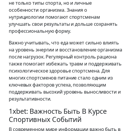
не только типы спорта, но и личные
особенности организма. Знания о
нутрициологии помогают спортсменам
улучшать свои результаты и дольше сохранять
профессиональную форму.
Важно учитывать, что еда может сильно влиять
на уровень энергии и восстановление организма
после нагрузок. Регулярный контроль рациона
также помогает избежать травм и поддерживать
психологическое здоровье спортсмена. Для
многих спортсменов питание стало одним из
ключевых факторов успеха, позволяющим
поддерживать высокий уровень выносливости и
результативности.
1xbet: Важность Быть В Курсе
Спортивных Событий
В современном мире информации важно быть в