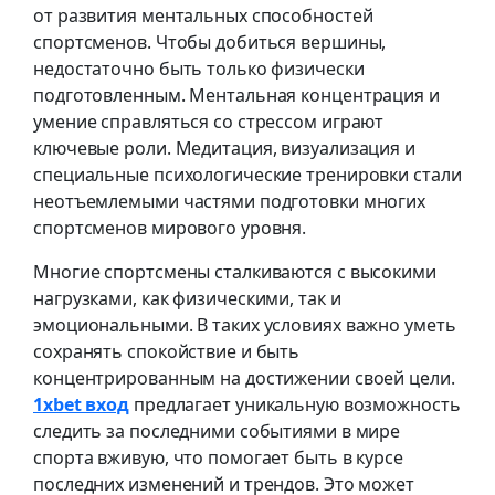
от развития ментальных способностей
спортсменов. Чтобы добиться вершины,
недостаточно быть только физически
подготовленным. Ментальная концентрация и
умение справляться со стрессом играют
ключевые роли. Медитация, визуализация и
специальные психологические тренировки стали
неотъемлемыми частями подготовки многих
спортсменов мирового уровня.
Многие спортсмены сталкиваются с высокими
нагрузками, как физическими, так и
эмоциональными. В таких условиях важно уметь
сохранять спокойствие и быть
концентрированным на достижении своей цели.
1xbet вход
предлагает уникальную возможность
следить за последними событиями в мире
спорта вживую, что помогает быть в курсе
последних изменений и трендов. Это может