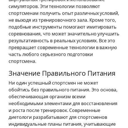
симуляторов. Эти технологии позволяют
спортсменам получить опыт различных условий,
не выходя из тренировочного зала. Кроме того,
подобные инструменты помогают имитировать
соревнования, что может значительно улучшить
результативность в реальных условиях. Все это
превращает современные технологии в важную
часть любого серьезного подготовки
спортсмена.
Значение Правильного Питания
Ни один успешный спортсмен не может
обойтись без правильного питания. Это основа,
обеспечивающая организм всеми
необходимыми элементами для восстановления
и роста после тренировок. Современные
диетологи разрабатывают для спортсменов
индивидуальные планы питания, учитывающие