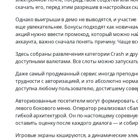
скачать его, перед этим разрешив в настройках с
Однако выигрыши в демо не выводятся, и участие
еще увлекательнее. Бонусы подходят как новичка
акций нужно ввести промокод, который можно найт
аккаунта, важно сначала понять причину. Чаще в
Здесь собраны развлечения категории Crash и д
доступными валютами. Все слоты можно запускать
Даже самый продуманный сервис иногда преподнос
трудности с авторизацией, и это абсолютно норма
доступна любому пользователю, достигшему сов
Авторизованные посетители могут формировать с
левого бокового меню. Оператор реализовал сбал
гибкой архитектурой. Он по-настоящему соревнует
оставить оценку после каждого диалога — и собир
Игровые экраны кэшируются, а динамические эле