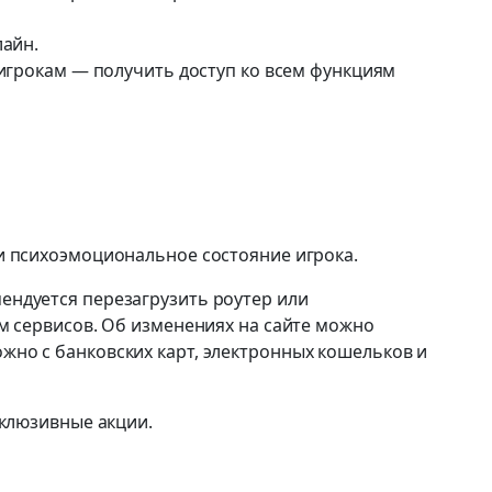
лайн.
 игрокам — получить доступ ко всем функциям
и психоэмоциональное состояние игрока.
мендуется перезагрузить роутер или
 сервисов. Об изменениях на сайте можно
ожно с банковских карт, электронных кошельков и
склюзивные акции.