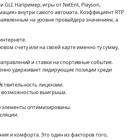
GLI. Например, игры от NetEnt, Playson,
рмация» внутри самого автомата. Коэффициент RTP
 заявленным на уровне провайдера значениям, а
интернете.
овом счету или на своей карте именно ту сумму,
направлений и ставки на спортивные события.
ренно удерживает лидирующие позиции среди
йствительность лицензии.
 с возможностью выигрыша.
ие элементы оптимизированы.
сляции.
ния и комфорта. Это один из факторов того,