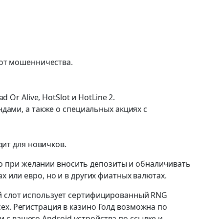
 от мошенничества.
r Alive, HotSlot и HotLine 2.
дами, а также о специальных акциях с
дит для новичков.
о при желании вносить депозиты и обналичивать
х или евро, но и в других фиатных валютах.
дый слот использует сертифицированный RNG
ех. Регистрация в казино Голд возможна по
 с вашего Android-устройства по ссылке и