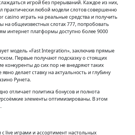
слаждаться игрой без прерываний. Каждое из них,
ал практически любой модели слотов совершенно
or casino играть на реальные средства и получить
гры на общеизвестных слотах 777, попробовать
елям интернет платформы доступно более 9000
ует модель «Fast Integration», заключив прямые
уском. Первые получают подсказку о стоящих
ие конкуренты до сих пор не внедряют таких
е явно делает ставку на актуальность и глубину
азино Рунета.
одно отличает политика бонусов и полнота
сурсоёмкие элементы оптимизированы. В этом
.
с live играми и ассортимент настольных