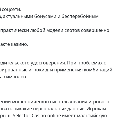
 соцсети.
ов, актуальными бонусами и бесперебойным
ал практически любой модели слотов совершенно
акте казино.
одительского удостоверения. При проблемах с
трированные игроки для применения комбинаций
а символов.
влении мошеннического использования игрового
ировать никакие персональные данные. Игрокам
ыш. Selector Casino online имеет мальтийскую