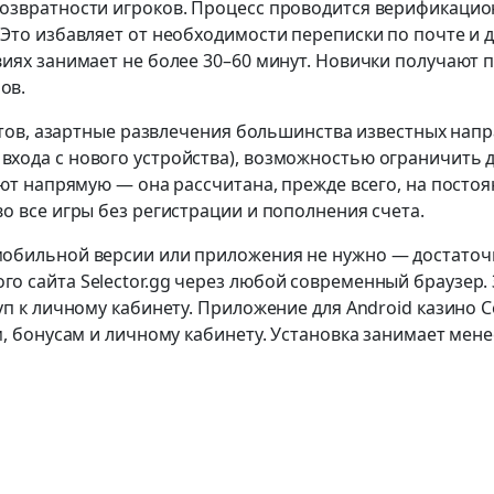
озвратности игроков. Процесс проводится верификацио
Это избавляет от необходимости переписки по почте и 
иях занимает не более 30–60 минут. Новички получают п
ов.
атов, азартные развлечения большинства известных напр
хода с нового устройства), возможностью ограничить д
яют напрямую — она рассчитана, прежде всего, на посто
о все игры без регистрации и пополнения счета.
обильной версии или приложения не нужно — достаточн
 сайта Selector.gg через любой современный браузер. З
уп к личному кабинету. Приложение для Android казино 
, бонусам и личному кабинету. Установка занимает мене