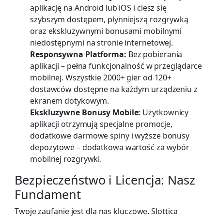
aplikację na Android lub iOS i ciesz się
szybszym dostępem, płynniejszą rozgrywką
oraz ekskluzywnymi bonusami mobilnymi
niedostępnymi na stronie internetowej.
Responsywna Platforma:
Bez pobierania
aplikacji – pełna funkcjonalność w przeglądarce
mobilnej. Wszystkie 2000+ gier od 120+
dostawców dostępne na każdym urządzeniu z
ekranem dotykowym.
Ekskluzywne Bonusy Mobile:
Użytkownicy
aplikacji otrzymują specjalne promocje,
dodatkowe darmowe spiny i wyższe bonusy
depozytowe – dodatkowa wartość za wybór
mobilnej rozgrywki.
Bezpieczeństwo i Licencja: Nasz
Fundament
Twoje zaufanie jest dla nas kluczowe. Slottica