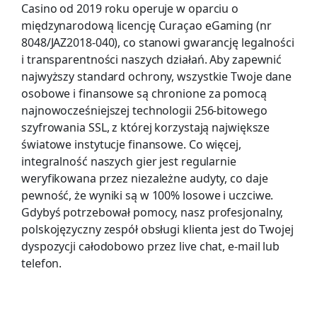
Casino od 2019 roku operuje w oparciu o
międzynarodową licencję Curaçao eGaming (nr
8048/JAZ2018-040), co stanowi gwarancję legalności
i transparentności naszych działań. Aby zapewnić
najwyższy standard ochrony, wszystkie Twoje dane
osobowe i finansowe są chronione za pomocą
najnowocześniejszej technologii 256-bitowego
szyfrowania SSL, z której korzystają największe
światowe instytucje finansowe. Co więcej,
integralność naszych gier jest regularnie
weryfikowana przez niezależne audyty, co daje
pewność, że wyniki są w 100% losowe i uczciwe.
Gdybyś potrzebował pomocy, nasz profesjonalny,
polskojęzyczny zespół obsługi klienta jest do Twojej
dyspozycji całodobowo przez live chat, e-mail lub
telefon.