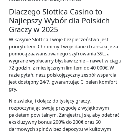
Dlaczego Slottica Casino to
Najlepszy Wybór dla Polskich
Graczy w 2025
W kasynie Slottica Twoje bezpieczeństwo jest
priorytetem. Chronimy Twoje dane i transakcje za
pomocą zaawansowanego szyfrowania SSL, a
wygrane wypłacamy błyskawicznie – nawet w ciągu
72 godzin, z miesięcznym limitem do 40 000€. W
razie pytań, nasz polskojęzyczny zespół wsparcia
jest dostępny 24/7, gwarantując Ci pełen komfort
gry.
Nie zwlekaj i dołącz do tysięcy graczy,
rozpoczynając swoją przygodę z wyjątkowym
pakietem powitalnym. Zarejestruj się, aby odebrać
ekskluzywny bonus 200% do 200€ oraz 50
darmowych spinów bez depozytu w kultowym