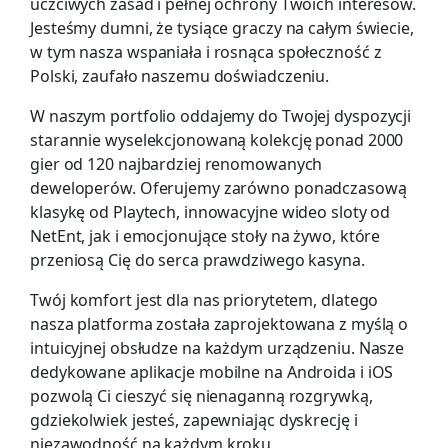
uczciwych zasad i pełnej ochrony Twoich interesów.
Jesteśmy dumni, że tysiące graczy na całym świecie,
w tym nasza wspaniała i rosnąca społeczność z
Polski, zaufało naszemu doświadczeniu.
W naszym portfolio oddajemy do Twojej dyspozycji
starannie wyselekcjonowaną kolekcję ponad 2000
gier od 120 najbardziej renomowanych
deweloperów. Oferujemy zarówno ponadczasową
klasykę od Playtech, innowacyjne wideo sloty od
NetEnt, jak i emocjonujące stoły na żywo, które
przeniosą Cię do serca prawdziwego kasyna.
Twój komfort jest dla nas priorytetem, dlatego
nasza platforma została zaprojektowana z myślą o
intuicyjnej obsłudze na każdym urządzeniu. Nasze
dedykowane aplikacje mobilne na Androida i iOS
pozwolą Ci cieszyć się nienaganną rozgrywką,
gdziekolwiek jesteś, zapewniając dyskrecję i
niezawodność na każdym kroku.