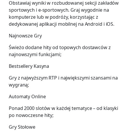
Obstawiaj wyniki w rozbudowanej sekcji zakładów
sportowych i e-sportowych. Graj wygodnie na
komputerze lub w podróży, korzystając z
dedykowanej aplikacji mobilnej na Android i iOS.
Najnowsze Gry
Świeżo dodane hity od topowych dostawców z
najnowszymi funkcjami;
Bestsellery Kasyna
Gry z najwyższym RTP i największymi szansami na
wygraną;
Automaty Online
Ponad 2000 slotów w każdej tematyce – od klasyki
po nowoczesne hity;
Gry Stołowe