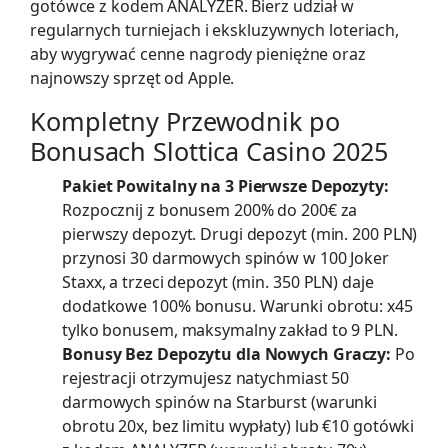
gotówce z kodem ANALYZER. Bierz udział w
regularnych turniejach i ekskluzywnych loteriach,
aby wygrywać cenne nagrody pieniężne oraz
najnowszy sprzęt od Apple.
Kompletny Przewodnik po
Bonusach Slottica Casino 2025
Pakiet Powitalny na 3 Pierwsze Depozyty:
Rozpocznij z bonusem 200% do 200€ za
pierwszy depozyt. Drugi depozyt (min. 200 PLN)
przynosi 30 darmowych spinów w 100 Joker
Staxx, a trzeci depozyt (min. 350 PLN) daje
dodatkowe 100% bonusu. Warunki obrotu: x45
tylko bonusem, maksymalny zakład to 9 PLN.
Bonusy Bez Depozytu dla Nowych Graczy:
Po
rejestracji otrzymujesz natychmiast 50
darmowych spinów na Starburst (warunki
obrotu 20x, bez limitu wypłaty) lub €10 gotówki