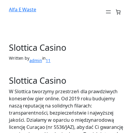
Alfa E Waste
Slottica Casino
Written by
in
admin
11
Slottica Casino
W Slottica tworzymy przestrzeń dla prawdziwych
koneserów gier online. Od 2019 roku budujemy
naszą reputację na solidnych filarach:
transparentności, bezpieczeństwie i najwyższej
jakości. Działamy w oparciu o międzynarodową
licencję Curaçao (nr 5536/JAZ), aby dać Ci gwarancję