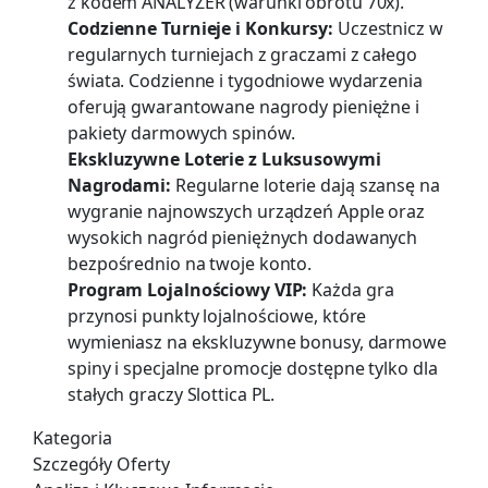
z kodem ANALYZER (warunki obrotu 70x).
Codzienne Turnieje i Konkursy:
Uczestnicz w
regularnych turniejach z graczami z całego
świata. Codzienne i tygodniowe wydarzenia
oferują gwarantowane nagrody pieniężne i
pakiety darmowych spinów.
Ekskluzywne Loterie z Luksusowymi
Nagrodami:
Regularne loterie dają szansę na
wygranie najnowszych urządzeń Apple oraz
wysokich nagród pieniężnych dodawanych
bezpośrednio na twoje konto.
Program Lojalnościowy VIP:
Każda gra
przynosi punkty lojalnościowe, które
wymieniasz na ekskluzywne bonusy, darmowe
spiny i specjalne promocje dostępne tylko dla
stałych graczy Slottica PL.
Kategoria
Szczegóły Oferty