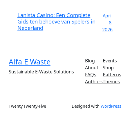
Lanista Casino: Een Complete
April
Gids ten behoeve van Spelers in
8,
Nederland
2026
Alfa E Waste
Blog
Events
About
Shop
Sustainable E-Waste Solutions
FAQs
Patterns
Authors
Themes
Twenty Twenty-Five
Designed with
WordPress