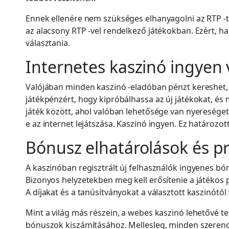
Ennek ellenére nem szükséges elhanyagolni az RTP -t 
az alacsony RTP -vel rendelkező játékokban. Ezért, h
választania.
Internetes kaszinó ingyen 
Valójában minden kaszinó -eladóban pénzt kereshet, 
játékpénzért, hogy kipróbálhassa az új játékokat, és
játék között, ahol valóban lehetősége van nyereséget
e az internet lejátszása. Kaszinó ingyen. Ez határozot
Bónusz elhatárolások és p
A kaszinóban regisztrált új felhasználók ingyenes bón
Bizonyos helyzetekben meg kell erősítenie a játékos p
A díjakat és a tanúsítványokat a választott kaszinótól 
Mint a világ más részein, a webes kaszinó lehetővé te
bónuszok kiszámításához. Mellesleg, minden szerencs