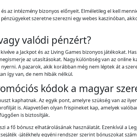
és az intézmény bizonyos előnyeit. Elméletileg el kell menn
a pénzügyeket szeretne szerezni egy webes kaszinóban, akko
vagy valódi pénzért?
kivéve a Jackpot és az Living Games bizonyos játékokat. Has
 megismerje az utasításokat. Nagy különbség van az online k
 nyerni. A pazarok, akik korábban még nem léptek át a szere
tan így van, de nem hibák nélkül.
romóciós kódok a magyar szer
uszt kaphatnak. Az egyik pont, amelyre szükség van az ilyen 
rofilját is. Alapvetően olyan frispineket kap, amelyek valób
függően is biztosítják.
szi a fő bónusz elhatárolásának használatát. Ezenkívül a Legj
ejáték -játékhely egyéni rendszer szerint bónuszokat számít