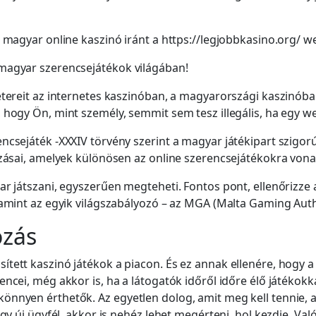
a magyar online kaszinó iránt a https://legjobbkasino.org/ w
 magyar szerencsejátékok világában!
métereit az internetes kaszinóban, a magyarországi kaszinób
 hogy Ön, mint személy, semmit sem tesz illegális, ha egy 
ncsejáték -XXXIV törvény szerint a magyar játékipart szigorú
ozásai, amelyek különösen az online szerencsejátékokra von
r játszani, egyszerűen megteheti. Fontos pont, ellenőrizze a
lamint az egyik világszabályozó – az MGA (Malta Gaming Auth
ozás
ett kaszinó játékok a piacon. És ez annak ellenére, hogy a 
ncei, még akkor is, ha a látogatók időről időre élő játékokk
nnyen érthetők. Az egyetlen dolog, amit meg kell tennie, a
egy új ügyfél, akkor is nehéz lehet megérteni, hol kezdje. V