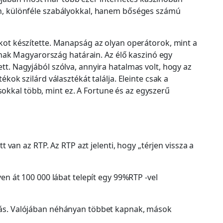
an, különféle szabályokkal, hanem bőséges számú
kot készítette. Manapság az olyan operátorok, mint a
tnak Magyarország határain. Az élő kaszinó egy
t. Nagyjából szólva, annyira hatalmas volt, hogy az
ok szilárd választékát találja. Eleinte csak a
 sokkal több, mint ez. A Fortune és az egyszerű
van az RTP. Az RTP azt jelenti, hogy „térjen vissza a
n át 100 000 lábat telepít egy 99%RTP -vel
gás. Valójában néhányan többet kapnak, mások