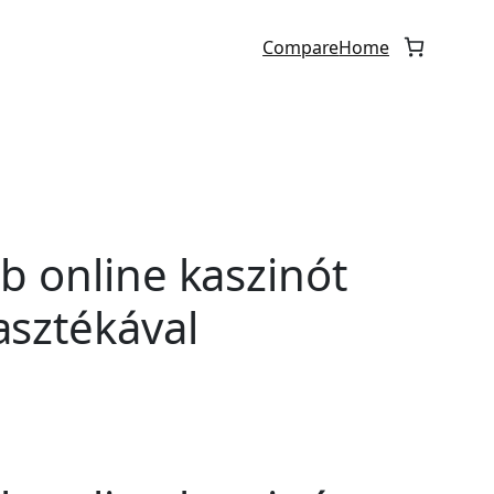
Compare
Home
bb online kaszinót
asztékával