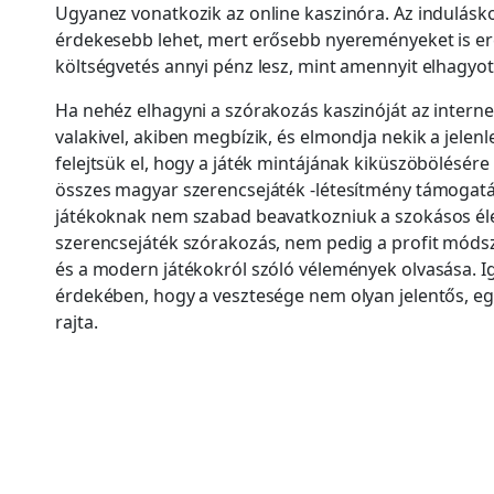
Ugyanez vonatkozik az online kaszinóra. Az indulásk
érdekesebb lehet, mert erősebb nyereményeket is ere
költségvetés annyi pénz lesz, mint amennyit elhagyot
Ha nehéz elhagyni a szórakozás kaszinóját az interne
valakivel, akiben megbízik, és elmondja nekik a jelen
felejtsük el, hogy a játék mintájának kiküszöbölésére
összes magyar szerencsejáték -létesítmény támogatá
játékoknak nem szabad beavatkozniuk a szokásos éle
szerencsejáték szórakozás, nem pedig a profit módsz
és a modern játékokról szóló vélemények olvasása. Ige
érdekében, hogy a vesztesége nem olyan jelentős, eg
rajta.