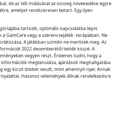
kal, de az idő múlásával az összeg növekedése egyre
tre, amelyet rendszeresen betart. Egy ilyen
óriájába tartozik, optimális kapcsolatba lépni
nek a GamCare vagy a szerencsejáték -terápiában. Ne
korlátozása. A játékban szintén ne merítsek meg. Az
formációt 2022 decemberétől tették közzé. A
seményeken vegyen részt. Érdemes tudni, hogy a
s információk megtanulása, ajánlások meghallgatása
g egy kicsit többet veszít, mint amennyit nyer. Annak
rnyalattal. Hasznos vélemények állnak rendelkezésre