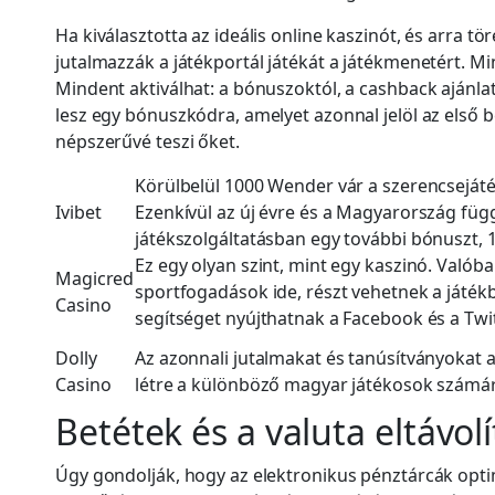
Ha kiválasztotta az ideális online kaszinót, és arr
jutalmazzák a játékportál játékát a játékmenetért. 
Mindent aktiválhat: a bónuszoktól, a cashback ajánlat
lesz egy bónuszkódra, amelyet azonnal jelöl az első
népszerűvé teszi őket.
Körülbelül 1000 Wender vár a szerencsejáté
Ivibet
Ezenkívül az új évre és a Magyarország füg
játékszolgáltatásban egy további bónuszt, 1
Ez egy olyan szint, mint egy kaszinó. Valób
Magicred
sportfogadások ide, részt vehetnek a játék
Casino
segítséget nyújthatnak a Facebook és a Twi
Dolly
Az azonnali jutalmakat és tanúsítványokat
Casino
létre a különböző magyar játékosok számár
Betétek és a valuta eltávo
Úgy gondolják, hogy az elektronikus pénztárcák optim