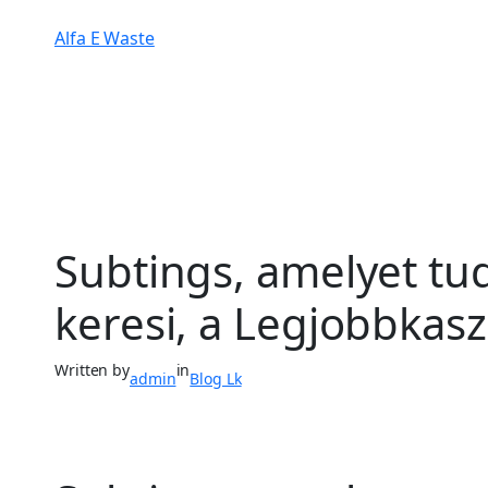
Alfa E Waste
Subtings, amelyet tud
keresi, a Legjobbkasz
Written by
in
admin
Blog Lk