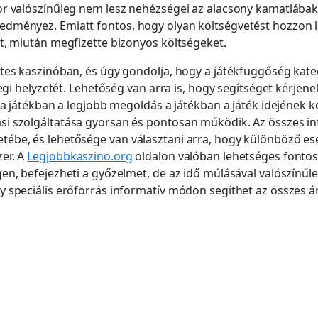
or valószínűleg nem lesz nehézségei az alacsony kamatlábak
dményez. Emiatt fontos, hogy olyan költségvetést hozzon lé
t, miután megfizette bizonyos költségeket.
tes kaszinóban, és úgy gondolja, hogy a játékfüggőség kateg
legi helyzetét. Lehetőség van arra is, hogy segítséget kérje
 a játékban a legjobb megoldás a játékban a játék idejének 
si szolgáltatása gyorsan és pontosan működik. Az összes in
tébe, és lehetősége van választani arra, hogy különböző e
er. A
Legjobbkaszino.org
oldalon valóban lehetséges fonto
n, befejezheti a győzelmet, de az idő múlásával valószínűle
y speciális erőforrás informatív módon segíthet az összes á