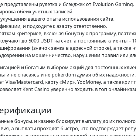
де представлены рулетка и блэкджек от Evolution Gaming.
ровка обеих учетных записей.
я улучшения вашего опыта использования сайта.
фикации, и подходите к азарту ответственно.
яткам критериев, включая бонусную программу, платежн
олучают до 5000 USDT на счет, а постоянные клиенты – 
ифрования (значок замка в адресной строке), а также 
подозрении на мошенничество, нарушении правил или дл
игацией и богатым выбором акций для постоянных клиен
ньги не опасаясь и не pokerdom думая об их надежности
т Visa/Mastercard, карту «Мир», YooMoney, а также крип
зволяет Kent Casino уверенно входить в топ онлайн-каз
верификации
анные бонусы, и казино блокирует выплату до их полног
вия, а выплаты проходят быстро, что подтверждает реп
бновляет ассортимент развлечений и радует клиентов