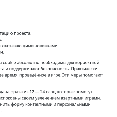
утацию проекта.
.
 захватывающими новинками.
и.
 cookie абсолютно необходимы для корректной
йта и поддерживают безопасность. Практически
е время, проведённое в игре. Эти меры помогают
дана фраза из 12 — 24 слов, которые помогут
обеспокоены своим увлечением азартными играми,
олнить форму контактными и персональными
.