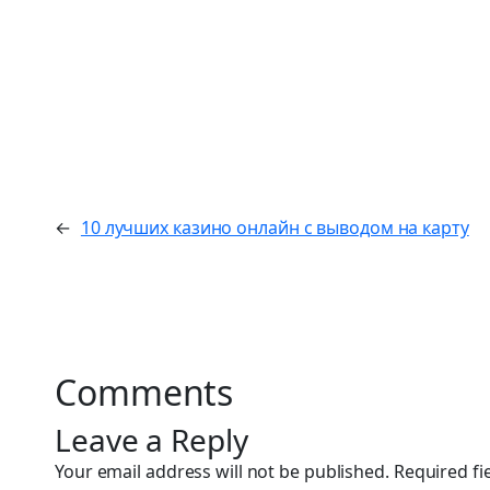
←
10 лучших казино онлайн с выводом на карту
Comments
Leave a Reply
Your email address will not be published.
Required fi