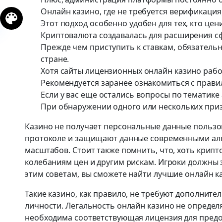
Онлайн казино, где не требуется верификация
Этот подход особенно удобен для тех, кто це
Криптовалюта создавалась для расширения с
Прежде чем приступить к ставкам, обязатель
стране.
Хотя сайты лицензионных онлайн казино ра
Рекомендуется заранее ознакомиться с прави
Если у вас еще остались вопросы по тематике
При обнаружении одного или нескольких приз
Казино не получает персональные данные пользов
протоколе и защищают данные современными алг
масштабов. Стоит также помнить, что, хоть кри
колебаниям цен и другим рискам. Игроки должны 
этим советам, вы сможете найти лучшие онлайн к
Такие казино, как правило, не требуют дополните
личности. Легальность онлайн казино не опреде
необходима соответствующая лицензия для предос