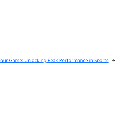
Your Game: Unlocking Peak Performance in Sports
→