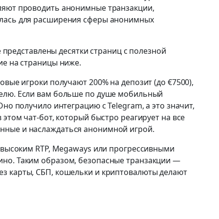
оляют проводить анонимные транзакции,
валась для расширения сферы анонимных
 представлены десятки страниц с полезной
ие на страницы ниже.
овые игроки получают 200% на депозит (до €7500),
делю. Если вам больше по душе мобильный
но получило интеграцию с Telegram, а это значит,
 этом чат-бот, который быстро реагирует на все
анные и наслаждаться анонимной игрой.
 с высоким RTP, Megaways или прогрессивными
ино. Таким образом, безопасные транзакции —
ез карты, СБП, кошельки и криптовалюты делают