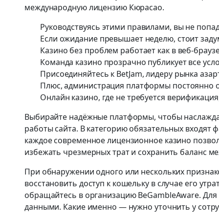
международную лицензию Кюрасао.
Руководствуясь этими правилами, вы не попа
Если ожидание превышает неделю, стоит заду
Казино без проблем работает как в веб-браузе
Команда казино прозрачно публикует все усло
Присоединяйтесь к BetJam, лидеру рынка азар
Плюс, администрация платформы постоянно о
Онлайн казино, где не требуется верификация
Выбирайте надёжные платформы, чтобы наслажда
работы сайта. В категорию обязательных входят 
каждое современное лицензионное казино позволя
избежать чрезмерных трат и сохранить баланс м
При обнаружении одного или нескольких признаков
восстановить доступ к кошельку в случае его утр
обращайтесь в организацию BeGambleAware. Для 
данными. Какие именно — нужно уточнить у сотр