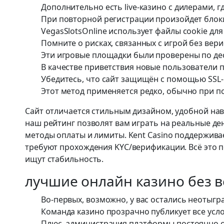
Дополнительно есть live-казино с дилерами, г
При повторной регистрации произойдет блоки
VegasSlotsOnline использует файлы cookie дл
Помните о рисках, связанных с игрой без вери
Эти игровые площадки были проверены по дес
В качестве приветствия новые пользователи п
Убедитесь, что сайт защищён с помощью SSL-ш
Этот метод применяется редко, обычно при 
Сайт отличается стильным дизайном, удобной нав
наш рейтинг позволят вам играть на реальные де
методы оплаты и лимиты. Kent Casino поддерживае
требуют прохождения KYC/верификации. Всё это по
ищут стабильность.
лучшие онлайн казино без 
Во-первых, возможно, у вас остались неотыгр
Команда казино прозрачно публикует все усло
Плюс, администрация платформы постоянно о