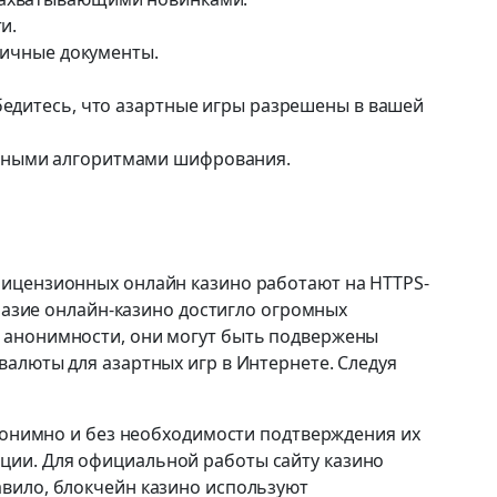
и.
личные документы.
бедитесь, что азартные игры разрешены в вашей
енными алгоритмами шифрования.
лицензионных онлайн казино работают на HTTPS-
зие онлайн-казино достигло огромных
и анонимности, они могут быть подвержены
валюты для азартных игр в Интернете. Следуя
анонимно и без необходимости подтверждения их
ции. Для официальной работы сайту казино
авило, блокчейн казино используют