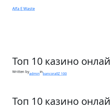
Alfa E Waste
Топ 10 казино онлай
Written by
in
admin
bancorallZ 100
Топ 10 казино онлай