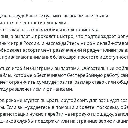
дёте в неудобные ситуации с выводом выигрыша.
маться о честности площадки.
ре, так и на разных мобильных устройствах.
вия, а выплаты проходят быстро, что подтверждает реп
тных игр в России, и наслаждайтесь миром онлайн-ставок
бновляет ассортимент развлечений и радует клиентов
, привлекают внимание благодаря простоте и доступност
ться игрой и быстрыми выплатами. Обязательные файлы
файлы, которые обеспечивают бесперебойную работу са
ет ограничить сумму депозита, размер ставок или обще
ежду развлечением и финансами.
 рекомендуется выбрать другой сайт. Для вас будет соз
аты. Если вы нуждаетесь в помощи и совете, поскольку 
регистрации нужно перейти на игровую площадку, зап
удников службы поддержки или на странице верификации