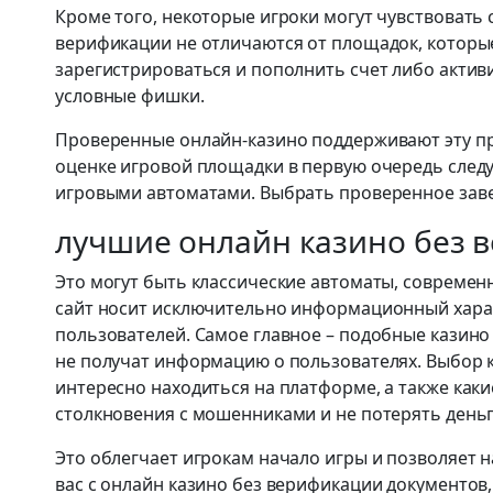
Кроме того, некоторые игроки могут чувствовать
верификации не отличаются от площадок, которые
зарегистрироваться и пополнить счет либо актив
условные фишки.
Проверенные онлайн-казино поддерживают эту пра
оценке игровой площадки в первую очередь следу
игровыми автоматами. Выбрать проверенное зав
лучшие онлайн казино без 
Это могут быть классические автоматы, совреме
сайт носит исключительно информационный характ
пользователей. Самое главное – подобные казино 
не получат информацию о пользователях. Выбор к
интересно находиться на платформе, а также каки
столкновения с мошенниками и не потерять деньг
Это облегчает игрокам начало игры и позволяет
вас с онлайн казино без верификации документов