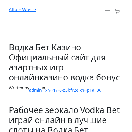
Alfa E Waste
Водка Бет Казино
Официальный сайт для
азартных игр
онлайнказино водка бонус
Written by
in
admin
xn--17-8kc3bfr2e.xn--p1ai 36
Рабочее зеркало Vodka Bet
играй онлайн в лучшие
слоты на Водка Бет