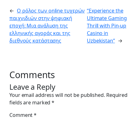
←
Ο ρόλος των online τυχερών
“Experience the
παιχνιδιών στην ψηφιακή
Ultimate Gaming
εποχή: Μια ανάλυση της
Thrill with Pin-up
ελληνικής αγοράς και της
Casino in
διεθνούς κατάστασης
Uzbekistan”
→
Comments
Leave a Reply
Your email address will not be published.
Required
fields are marked
*
Comment
*