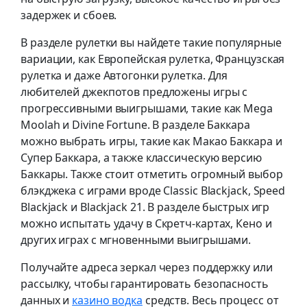
задержек и сбоев.
В разделе рулетки вы найдете такие популярные
вариации, как Европейская рулетка, Французская
рулетка и даже Автогонки рулетка. Для
любителей джекпотов предложены игры с
прогрессивными выигрышами, такие как Mega
Moolah и Divine Fortune. В разделе Баккара
можно выбрать игры, такие как Макао Баккара и
Супер Баккара, а также классическую версию
Баккары. Также стоит отметить огромный выбор
блэкджека с играми вроде Classic Blackjack, Speed
Blackjack и Blackjack 21. В разделе быстрых игр
можно испытать удачу в Скретч-картах, Кено и
других играх с мгновенными выигрышами.
Получайте адреса зеркал через поддержку или
рассылку, чтобы гарантировать безопасность
данных и
казино водка
средств. Весь процесс от