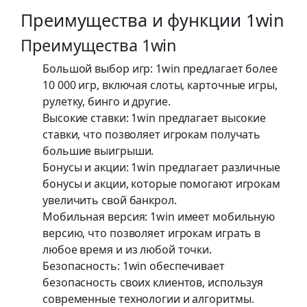
Преимущества и функции 1win
Преимущества 1win
Большой выбор игр: 1win предлагает более
10 000 игр, включая слоты, карточные игры,
рулетку, бинго и другие.
Высокие ставки: 1win предлагает высокие
ставки, что позволяет игрокам получать
большие выигрыши.
Бонусы и акции: 1win предлагает различные
бонусы и акции, которые помогают игрокам
увеличить свой банкрол.
Мобильная версия: 1win имеет мобильную
версию, что позволяет игрокам играть в
любое время и из любой точки.
Безопасность: 1win обеспечивает
безопасность своих клиентов, используя
современные технологии и алгоритмы.