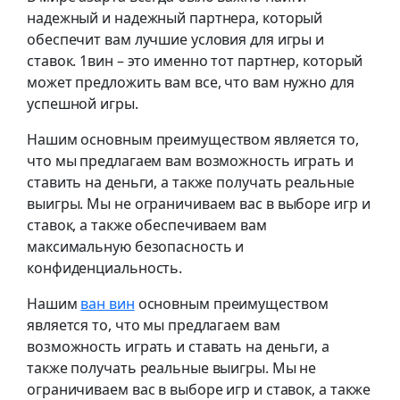
надежный и надежный партнера, который
обеспечит вам лучшие условия для игры и
ставок. 1вин – это именно тот партнер, который
может предложить вам все, что вам нужно для
успешной игры.
Нашим основным преимуществом является то,
что мы предлагаем вам возможность играть и
ставить на деньги, а также получать реальные
выигры. Мы не ограничиваем вас в выборе игр и
ставок, а также обеспечиваем вам
максимальную безопасность и
конфиденциальность.
Нашим
ван вин
основным преимуществом
является то, что мы предлагаем вам
возможность играть и ставать на деньги, а
также получать реальные выигры. Мы не
ограничиваем вас в выборе игр и ставок, а также