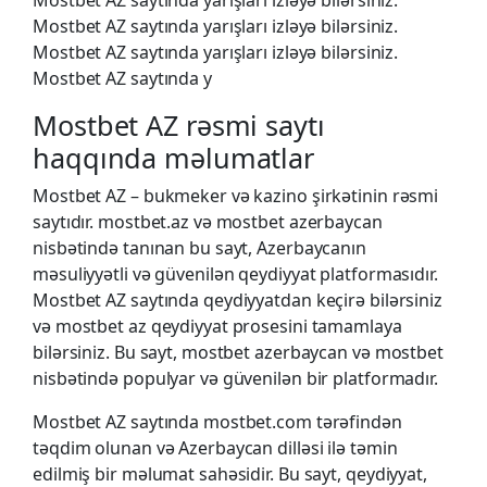
Mostbet AZ saytında yarışları izləyə bilərsiniz.
Mostbet AZ saytında yarışları izləyə bilərsiniz.
Mostbet AZ saytında y
Mostbet AZ rəsmi saytı
haqqında məlumatlar
Mostbet AZ – bukmeker və kazino şirkətinin rəsmi
saytıdır. mostbet.az və mostbet azerbaycan
nisbətində tanınan bu sayt, Azerbaycanın
məsuliyyətli və güvenilən qeydiyyat platformasıdır.
Mostbet AZ saytında qeydiyyatdan keçirə bilərsiniz
və mostbet az qeydiyyat prosesini tamamlaya
bilərsiniz. Bu sayt, mostbet azerbaycan və mostbet
nisbətində populyar və güvenilən bir platformadır.
Mostbet AZ saytında mostbet.com tərəfindən
təqdim olunan və Azerbaycan dilləsi ilə təmin
edilmiş bir məlumat sahəsidir. Bu sayt, qeydiyyat,