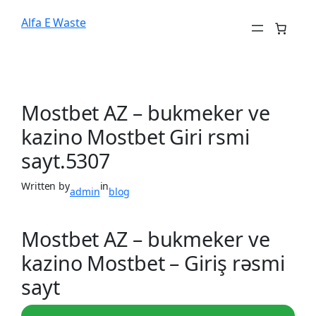
Alfa E Waste
Mostbet AZ – bukmeker ve
kazino Mostbet Giri rsmi
sayt.5307
Written by
in
admin
blog
Mostbet AZ – bukmeker ve
kazino Mostbet – Giriş rəsmi
sayt