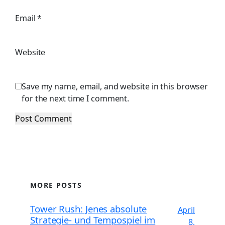
Email
*
Website
Save my name, email, and website in this browser
for the next time I comment.
MORE POSTS
Tower Rush: Jenes absolute
April
Strategie- und Tempospiel im
8,