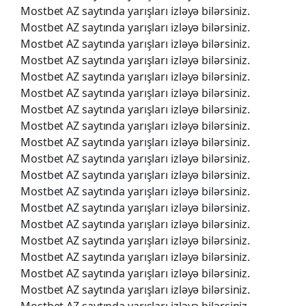
Mostbet AZ saytında yarışları izləyə bilərsiniz.
Mostbet AZ saytında yarışları izləyə bilərsiniz.
Mostbet AZ saytında yarışları izləyə bilərsiniz.
Mostbet AZ saytında yarışları izləyə bilərsiniz.
Mostbet AZ saytında yarışları izləyə bilərsiniz.
Mostbet AZ saytında yarışları izləyə bilərsiniz.
Mostbet AZ saytında yarışları izləyə bilərsiniz.
Mostbet AZ saytında yarışları izləyə bilərsiniz.
Mostbet AZ saytında yarışları izləyə bilərsiniz.
Mostbet AZ saytında yarışları izləyə bilərsiniz.
Mostbet AZ saytında yarışları izləyə bilərsiniz.
Mostbet AZ saytında yarışları izləyə bilərsiniz.
Mostbet AZ saytında yarışları izləyə bilərsiniz.
Mostbet AZ saytında yarışları izləyə bilərsiniz.
Mostbet AZ saytında yarışları izləyə bilərsiniz.
Mostbet AZ saytında yarışları izləyə bilərsiniz.
Mostbet AZ saytında yarışları izləyə bilərsiniz.
Mostbet AZ saytında yarışları izləyə bilərsiniz.
Mostbet AZ saytında yarışları izləyə bilərsiniz.