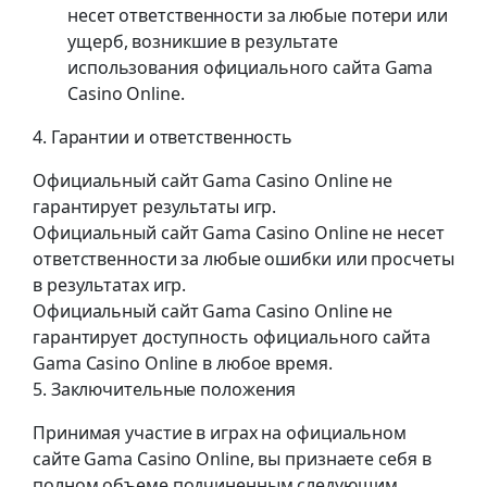
несет ответственности за любые потери или
ущерб, возникшие в результате
использования официального сайта Gama
Casino Online.
4. Гарантии и ответственность
Официальный сайт Gama Casino Online не
гарантирует результаты игр.
Официальный сайт Gama Casino Online не несет
ответственности за любые ошибки или просчеты
в результатах игр.
Официальный сайт Gama Casino Online не
гарантирует доступность официального сайта
Gama Casino Online в любое время.
5. Заключительные положения
Принимая участие в играх на официальном
сайте Gama Casino Online, вы признаете себя в
полном объеме подчиненным следующим