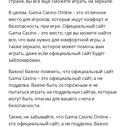
стране, вы все еще сможете играть на зеркале.
В целом, Gama Casino Online – это отличное
место для игроков, которые ищут комфорт и
безопасность при игре. Официальный сайт
Gama Casino – это место, где вы можете найти
все, что вам нужно для комфортной игры, а
также зеркало, которое может помочь вам
играть, даже если официальный сайт будет
заблокирован.
Важно! Важно помнить, что официальный сайт
Gama Casino – это официальный сайт, а не
подделка. Важно быть осторожным и не
пытаться играть на поддельных сайтах, которые
могут быть опасны для вашего счета и
безопасности.
Также, не забывайте, что Gama Casino Online –
это официальный сайт, а не подделка. Важно