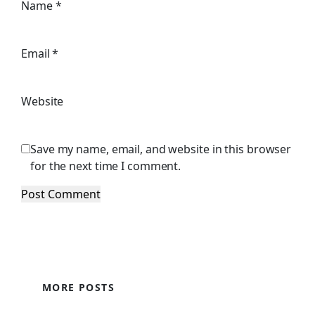
Name
*
Email
*
Website
Save my name, email, and website in this browser
for the next time I comment.
MORE POSTS