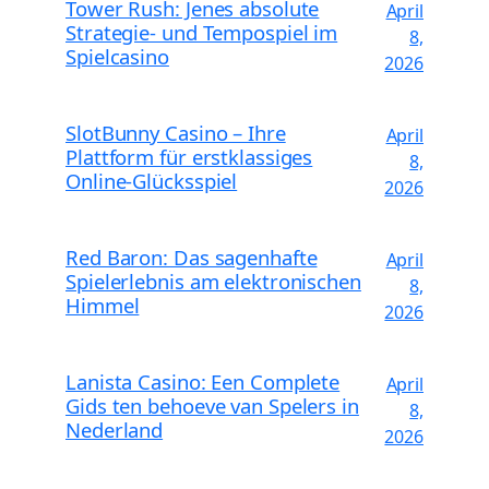
Tower Rush: Jenes absolute
April
Strategie- und Tempospiel im
8,
Spielcasino
2026
SlotBunny Casino – Ihre
April
Plattform für erstklassiges
8,
Online-Glücksspiel
2026
Red Baron: Das sagenhafte
April
Spielerlebnis am elektronischen
8,
Himmel
2026
Lanista Casino: Een Complete
April
Gids ten behoeve van Spelers in
8,
Nederland
2026