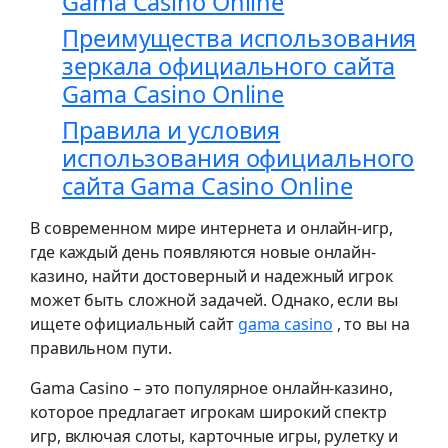
Gama Casino Online
Преимущества использования
зеркала официального сайта
Gama Casino Online
Правила и условия
использования официального
сайта Gama Casino Online
В современном мире интернета и онлайн-игр,
где каждый день появляются новые онлайн-
казино, найти достоверный и надежный игрок
может быть сложной задачей. Однако, если вы
ищете официальный сайт
gama casino
, то вы на
правильном пути.
Gama Casino – это популярное онлайн-казино,
которое предлагает игрокам широкий спектр
игр, включая слоты, карточные игры, рулетку и