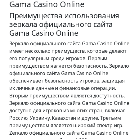
Gama Casino Online
Преимущества использования
зеркала официального сайта
Gama Casino Online
Зеркало официального сайта Gama Casino Online
имеет несколько преимуществ, которые делают
его популярным среди игроков. Первым
преимуществом является безопасность. Зеркало
официального сайта Gama Casino Online
обеспечивает безопасность игроков, защищая
их личные данные и финансовые операции.
Вторым преимуществом является доступность.
Зеркало официального сайта Gama Casino Online
доступно для игроков из многих стран, включая
Россию, Украину, Казахстан и другие. Третьим
преимуществом является широкий спектр игр.
Zerкало официального сайта Gama Casino Online