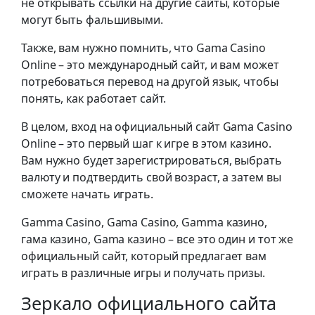
не открывать ссылки на другие сайты, которые
могут быть фальшивыми.
Также, вам нужно помнить, что Gama Casino
Online – это международный сайт, и вам может
потребоваться перевод на другой язык, чтобы
понять, как работает сайт.
В целом, вход на официальный сайт Gama Casino
Online – это первый шаг к игре в этом казино.
Вам нужно будет зарегистрироваться, выбрать
валюту и подтвердить свой возраст, а затем вы
сможете начать играть.
Gamma Casino, Gama Casino, Gamma казино,
гама казино, Gama казино – все это один и тот же
официальный сайт, который предлагает вам
играть в различные игры и получать призы.
Зеркало официального сайта