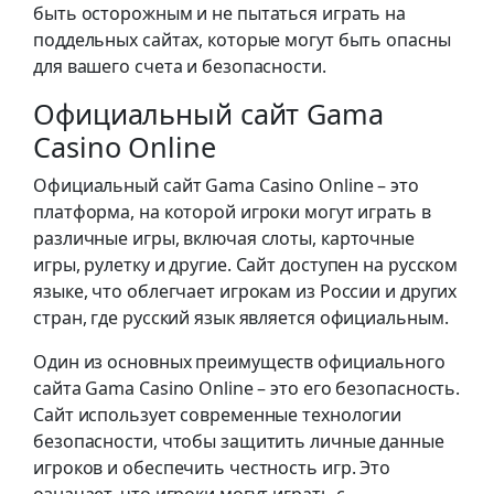
быть осторожным и не пытаться играть на
поддельных сайтах, которые могут быть опасны
для вашего счета и безопасности.
Официальный сайт Gama
Casino Online
Официальный сайт Gama Casino Online – это
платформа, на которой игроки могут играть в
различные игры, включая слоты, карточные
игры, рулетку и другие. Сайт доступен на русском
языке, что облегчает игрокам из России и других
стран, где русский язык является официальным.
Один из основных преимуществ официального
сайта Gama Casino Online – это его безопасность.
Сайт использует современные технологии
безопасности, чтобы защитить личные данные
игроков и обеспечить честность игр. Это
означает, что игроки могут играть с