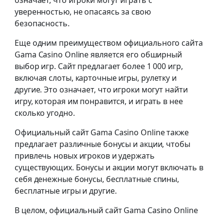
уверенностью, не опасаясь за свою
безопасность.
Еще одним преимуществом официального сайта
Gama Casino Online является его обширный
выбор игр. Сайт предлагает более 1 000 игр,
включая слоты, карточные игры, рулетку и
другие. Это означает, что игроки могут найти
игру, которая им понравится, и играть в нее
сколько угодно.
Официальный сайт Gama Casino Online также
предлагает различные бонусы и акции, чтобы
привлечь новых игроков и удержать
существующих. Бонусы и акции могут включать в
себя денежные бонусы, бесплатные спины,
бесплатные игры и другие.
В целом, официальный сайт Gama Casino Online