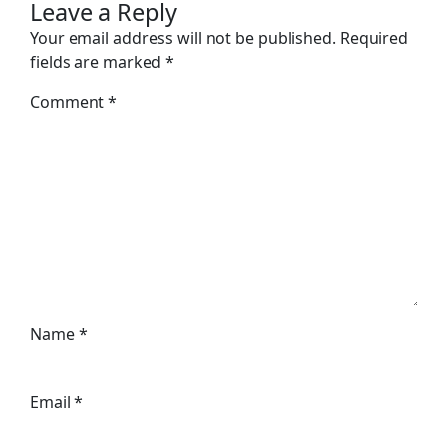
Leave a Reply
Your email address will not be published.
Required
fields are marked
*
Comment
*
Name
*
Email
*