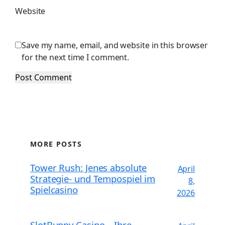
Website
Save my name, email, and website in this browser
for the next time I comment.
MORE POSTS
Tower Rush: Jenes absolute
April
Strategie- und Tempospiel im
8,
Spielcasino
2026
SlotBunny Casino – Ihre