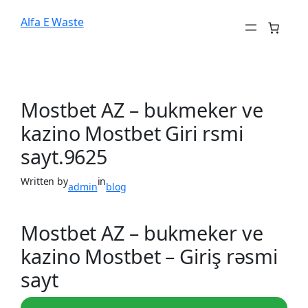
Alfa E Waste
Mostbet AZ – bukmeker ve
kazino Mostbet Giri rsmi
sayt.9625
Written by
in
admin
blog
Mostbet AZ – bukmeker ve
kazino Mostbet – Giriş rəsmi
sayt