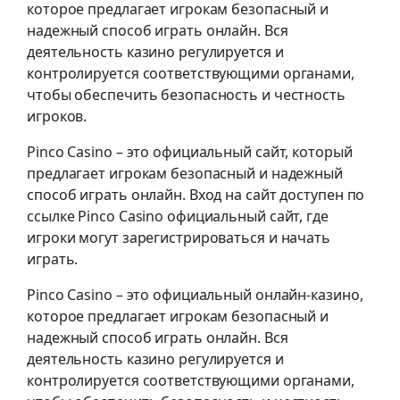
которое предлагает игрокам безопасный и
надежный способ играть онлайн. Вся
деятельность казино регулируется и
контролируется соответствующими органами,
чтобы обеспечить безопасность и честность
игроков.
Pinco Casino – это официальный сайт, который
предлагает игрокам безопасный и надежный
способ играть онлайн. Вход на сайт доступен по
ссылке Pinco Casino официальный сайт, где
игроки могут зарегистрироваться и начать
играть.
Pinco Casino – это официальный онлайн-казино,
которое предлагает игрокам безопасный и
надежный способ играть онлайн. Вся
деятельность казино регулируется и
контролируется соответствующими органами,