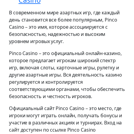
В современном мире азартных игр, где каждый
день становится все более популярным, Pinco
Casino – это имя, которое ассоциируется с
безопасностью, надежностью и высоким
уровнем игровых услуг.
Pinco Casino – это официальный онлайн-казино,
которое предлагает игрокам широкий спектр
игр, включая слоты, карточные игры, рулетку и
другие азартные игры. Вся деятельность казино
регулируется и контролируется
соответствующими органами, чтобы обеспечить
безопасность и честность игроков.
Официальный сайт Pinco Casino – это место, где
игроки могут играть онлайн, получать бонусы и
участие в различных акциях и турнирах. Вход на
сайт доступен по ссылке Pinco Casino