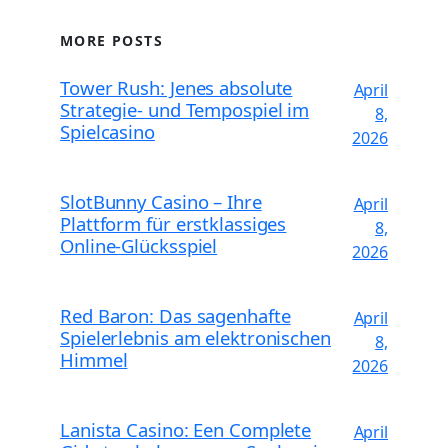
MORE POSTS
Tower Rush: Jenes absolute
April
Strategie- und Tempospiel im
8,
Spielcasino
2026
SlotBunny Casino – Ihre
April
Plattform für erstklassiges
8,
Online-Glücksspiel
2026
Red Baron: Das sagenhafte
April
Spielerlebnis am elektronischen
8,
Himmel
2026
Lanista Casino: Een Complete
April