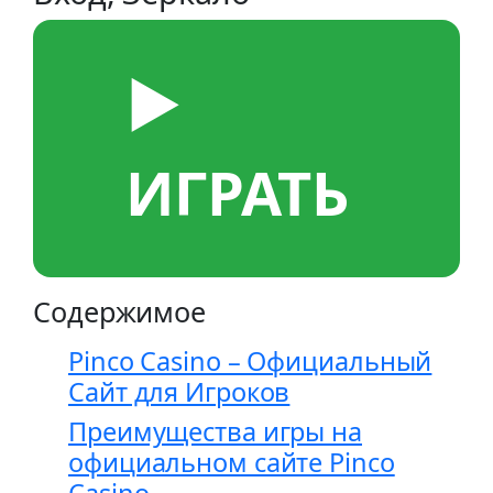
▶️
ИГРАТЬ
Содержимое
Pinco Casino – Официальный
Сайт для Игроков
Преимущества игры на
официальном сайте Pinco
Casino